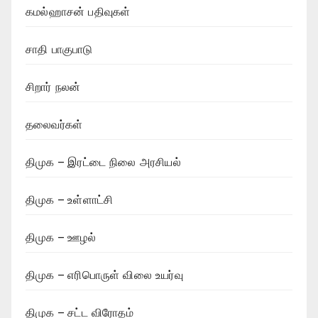
கமல்ஹாசன் பதிவுகள்
சாதி பாகுபாடு
சிறார் நலன்
தலைவர்கள்
திமுக – இரட்டை நிலை அரசியல்
திமுக – உள்ளாட்சி
திமுக – ஊழல்
திமுக – எரிபொருள் விலை உயர்வு
திமுக – சட்ட விரோதம்