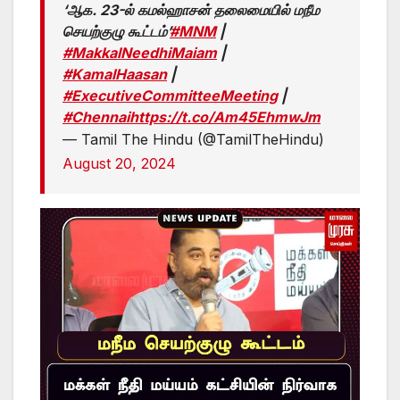
‘ஆக. 23-ல் கமல்ஹாசன் தலைமையில் மநீம
செயற்குழு கூட்டம்’
#MNM
|
#MakkalNeedhiMaiam
|
#KamalHaasan
|
#ExecutiveCommitteeMeeting
|
#Chennai
https://t.co/Am45EhmwJm
— Tamil The Hindu (@TamilTheHindu)
August 20, 2024