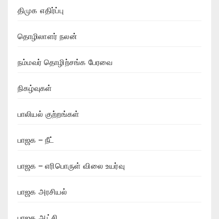
திமுக எதிர்ப்பு
தொழிலாளர் நலன்
நம்மவர் தொழிற்சங்க பேரவை
நிகழ்வுகள்
பாலியல் குற்றங்கள்
பாஜக – நீட்
பாஜக – எரிபொருள் விலை உயர்வு
பாஜக அரசியல்
பாஜக ஆட்சி