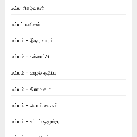
மய்ய நிகழ்வுகள்
மய்யப்பணிகள்
மய்யம் – இந்த வாரம்
மய்யம் – உள்ளாட்சி
மய்யம் – ஊழல் ஒழிப்பு
மய்யம் – கிராம சபா
மய்யம் – கொள்கைகள்
மய்யம் – சட்டம் ஒழுங்கு