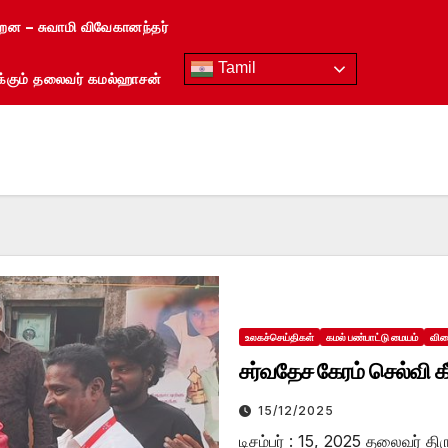
்றன – சுவாமி விவேகானந்தர்
Tamil
ரைக்கும் தலைவர் கமல்ஹாசன்
உலகச்செய்திகள்
கமல் பண்பாட்டு மையம்
விள
சர்வதேச கேரம் செல்வி கீர
15/12/2025
டிசம்பர் : 15, 2025 தலைவர் 