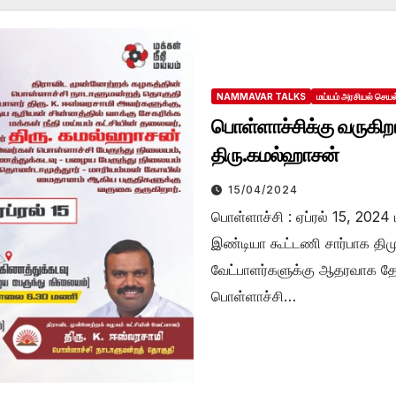
NAMMAVAR TALKS
மய்யம் அரசியல் செயல
பொள்ளாச்சிக்கு வருகிறார
திரு.கமல்ஹாசன்
15/04/2024
பொள்ளாச்சி : ஏப்ரல் 15, 2024
இண்டியா கூட்டணி சார்பாக திம
வேட்பாளர்களுக்கு ஆதரவாக தேர
பொள்ளாச்சி…