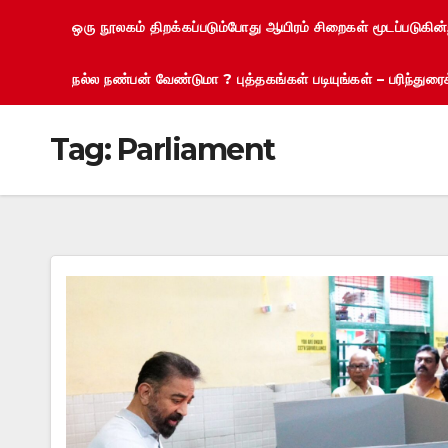
ஒரு நூலகம் திறக்கப்படும்போது ஆயிரம் சிறைகள் மூடப்படுகின
நல்ல நண்பன் வேண்டுமா ? புத்தகங்கள் படியுங்கள் – பரிந்து
Tag:
Parliament