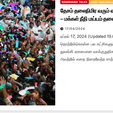
NAMMAVAR TALKS
மய்யம் – ஆரோக்கிய
தேசம் தலைநிமிர வரும் வ
– மக்கள் நீதி மய்யம் தல
17/04/2024
ஏப்ரல் 17, 2024 (Updated 19.0
தொற்றிக்கொள்ள பல கட்சிகளும்
துவங்கி ஏராளமான வாக்குறுதி
அவற்றில் எதை நிறைவேற்ற சாத