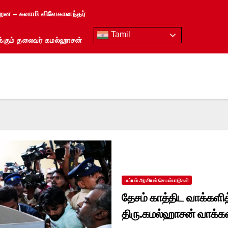
்றன – சுவாமி விவேகானந்தர்
Tamil
ரைக்கும் தலைவர் கமல்ஹாசன்
மய்யம் அரசியல் செயல்பாடுகள்
தேசம் காத்திட வாக்களித
திரு.கமல்ஹாசன் வாக்கள