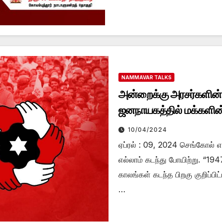
NAMMAVAR TALKS
அன்றைக்கு அரசர்களின்
ஜனநாயகத்தில் மக்களின்
திரு. கமல்ஹாசன்
10/04/2024
ஏப்ரல் : 09, 2024 செங்கோல
எல்லாம் கடந்து போயிற்று. “19
காலங்கள் கடந்த பிறகு குறிப்பி
…