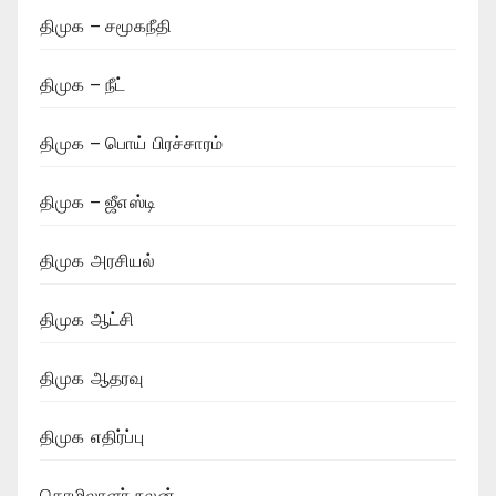
திமுக – சமூகநீதி
திமுக – நீட்
திமுக – பொய் பிரச்சாரம்
திமுக – ஜீஎஸ்டி
திமுக அரசியல்
திமுக ஆட்சி
திமுக ஆதரவு
திமுக எதிர்ப்பு
தொழிலாளர் நலன்