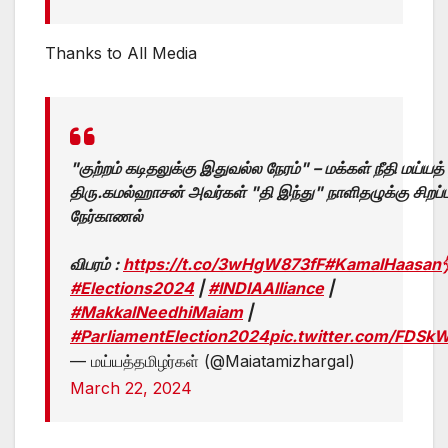
Thanks to All Media
"குற்றம் கடிதலுக்கு இதுவல்ல நேரம்" – மக்கள் நீதி மய்யத
திரு.கமல்ஹாசன் அவர்கள் "தி இந்து" நாளிதழுக்கு சிறப்ப
நேர்காணல்
விபரம் :
https://t.co/3wHgW873fF
#KamalHaasan
#Elections2024
|
#INDIAAlliance
|
#MakkalNeedhiMaiam
|
#ParliamentElection2024
pic.twitter.com/FDS
— மய்யத்தமிழர்கள் (@Maiatamizhargal)
March 22, 2024