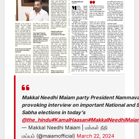
Makkal Needhi Maiam party President Nammav
provoking interview on important National and 
Sabha elections in today's
@the_hindu
#KamalHaasan
#MakkalNeedhiMaia
— Makkal Needhi Maiam | மக்கள் நீதி
மய்யம் (@maiamofficial)
March 22, 2024