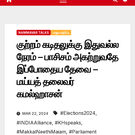
NAMMAVAR TALKS
பாஜக எதிர்ப்பு
குற்றம் கடிதலுக்கு இதுவல்ல
நேரம் – பாசிசம் அகற்றுவதே
இப்போதைய தேவை –
மய்யத் தலைவர்
கமல்ஹாசன்
#Elections2024
,
MAR 22, 2024
#INDIAAlliance
,
#KHspeaks
,
#MakkalNeethiMaiam
,
#Parliament