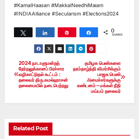
#KamalHaasan #MakkalNeedhiMaiam
#INDIAAlliance #Secularism #Elections2024
0
Tweet
Share
Pin
Share
SHARES
2024 நாடாளுமன்றத்
தமிழக பெண்களை
Post
தேர்தலுக்கானப் பிரச்சார
தரம்தாழ்த்தி விமர்சிக்கும்
வழிகாட்டுதல் கூட்டம் :
பாஜக பெண்
navigation
தலைவர் திரு.கமல்ஹாசன்
அமைச்சர்களுக்கு
தலைமையில் நடைபெற்றது
கண்டனம் – மக்கள் நீதி
மய்யம் தலைவர்
Related Post