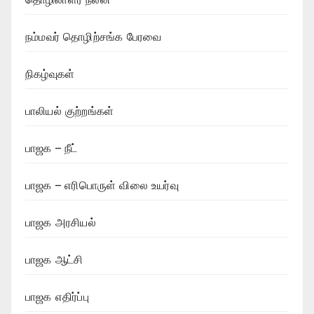
நம்மவர் தொழிற்சங்க பேரவை
நிகழ்வுகள்
பாலியல் குற்றங்கள்
பாஜக – நீட்
பாஜக – எரிபொருள் விலை உயர்வு
பாஜக அரசியல்
பாஜக ஆட்சி
பாஜக எதிர்ப்பு