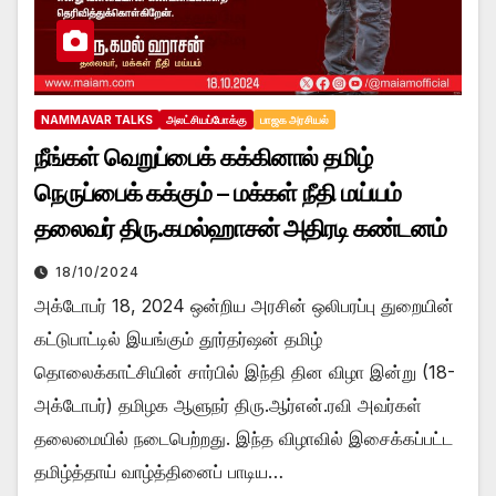
NAMMAVAR TALKS
அலட்சியப்போக்கு
பாஜக அரசியல்
நீங்கள் வெறுப்பைக் கக்கினால் தமிழ்
நெருப்பைக் கக்கும் – மக்கள் நீதி மய்யம்
தலைவர் திரு.கமல்ஹாசன் அதிரடி கண்டனம்
18/10/2024
அக்டோபர் 18, 2024 ஒன்றிய அரசின் ஒலிபரப்பு துறையின்
கட்டுபாட்டில் இயங்கும் தூர்தர்ஷன் தமிழ்
தொலைக்காட்சியின் சார்பில் இந்தி தின விழா இன்று (18-
அக்டோபர்) தமிழக ஆளுநர் திரு.ஆர்என்.ரவி அவர்கள்
தலைமையில் நடைபெற்றது. இந்த விழாவில் இசைக்கப்பட்ட
தமிழ்த்தாய் வாழ்த்தினைப் பாடிய…