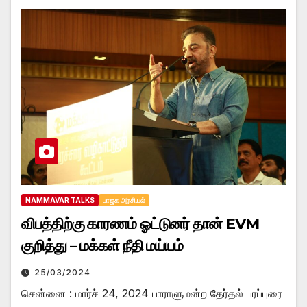
NAMMAVAR TALKS
பாஜக அரசியல்
விபத்திற்கு காரணம் ஓட்டுனர் தான் EVM
குறித்து – மக்கள் நீதி மய்யம்
25/03/2024
சென்னை : மார்ச் 24, 2024 பாராளுமன்ற தேர்தல் பரப்புரை