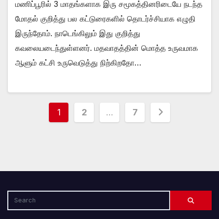
மணிப்பூரில் 3 மாதங்களாக இரு சமூகத்தினரிடையே நடந்த
மோதல் குறித்து பல கட்டுரைகளில் தொடர்ச்சியாக எழுதி
இருந்தோம். நாடெங்கிலும் இது குறித்து
கவலையடைந்துள்ளனர். மதவாதத்தின் மொத்த உருவமாக
ஆளும் கட்சி உருவெடுத்து நிற்கிறதோ…
Posts
1
2
…
7
pagination