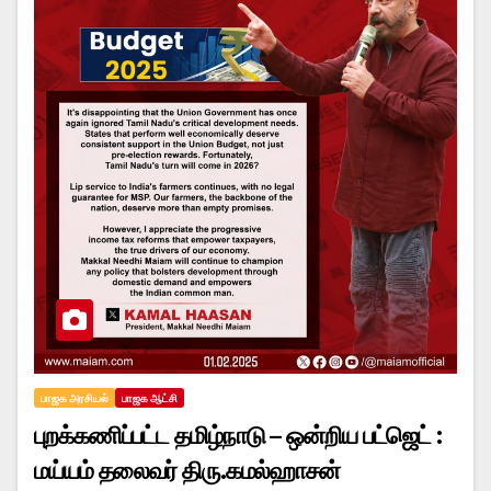
பாஜக அரசியல்
பாஜக ஆட்சி
புறக்கணிப்பட்ட தமிழ்நாடு – ஒன்றிய பட்ஜெட் :
மய்யம் தலைவர் திரு.கமல்ஹாசன்