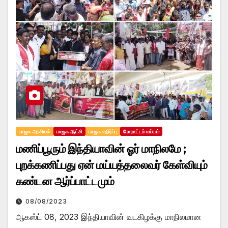
பாஜக அரசியல்
பாஜக ஆட்சி
பாஜக எதிர்ப்பு
போராட்டம் மய்யம்
மணிப்பூரும் இந்தியாவின் ஓர் மாநிலமே ;
புறக்கணிப்பது ஏன் மய்யத்தலைவர் கேள்வியும்
கண்டன ஆர்ப்பாட்டமும்
08/08/2023
ஆகஸ்ட் 08, 2023 இந்தியாவின் வடகிழக்கு மாநிலமான