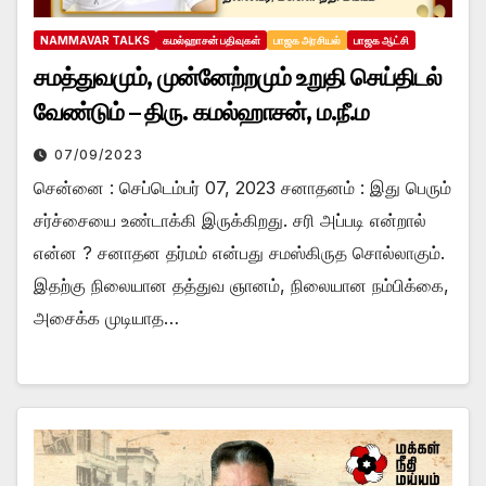
NAMMAVAR TALKS
கமல்ஹாசன் பதிவுகள்
பாஜக அரசியல்
பாஜக ஆட்சி
சமத்துவமும், முன்னேற்றமும் உறுதி செய்திடல்
வேண்டும் – திரு. கமல்ஹாசன், ம.நீ.ம
07/09/2023
சென்னை : செப்டெம்பர் 07, 2023 சனாதனம் : இது பெரும்
சர்ச்சையை உண்டாக்கி இருக்கிறது. சரி அப்படி என்றால்
என்ன ? சனாதன தர்மம் என்பது சமஸ்கிருத சொல்லாகும்.
இதற்கு நிலையான தத்துவ ஞானம், நிலையான நம்பிக்கை,
அசைக்க முடியாத…