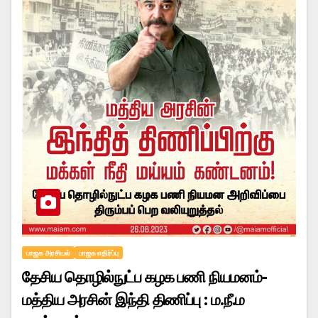
பாஜக அரசியல்
பாஜக எதிர்ப்பு
தேசிய தொழில்நுட்ப கழக பணி நியமனம்-
மத்திய அரசின் இந்தி திணிப்பு : ம.நீ.ம