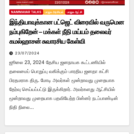
NAMMAVAR TALKS
பாஜக அரசியல்
பாஜக ஆட்சி
இந்தியாவுக்கான பட்ஜெட் விரைவில் வருமென
நம்புகிறேன் – மக்கள் நீதி மய்யம் தலைவர்
கமல்ஹாசன் சுவாரசிய கேள்வி
23/07/2024
ஜூலை 23, 2024 தேசிய ஜனநாயக கூட்டணியில்
தலைமைப் பொறுப்பு வகிக்கும் பாரதிய ஜனதா கட்சி
பிரதமராக திரு. மோடி அவர்கள் மூன்றாவது முறையாக
தேர்வு செய்யப்பட்டு இருக்கிறார். அவர்களது ஆட்சியில்
மூன்றாவது முறையாக பதவியேற்ற பின்னர் நடப்பாண்டின்
நிதி நிலை…