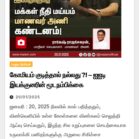
பாஜக அரசியல்
கோமியம் குடித்தால் நல்லது ?! – ஐஐடி
இயக்குனரின் மூடநம்பிக்கை
20/01/2025
ஜனவரி : 20, 2025 நிலவில் கால் பதித்ததும்,
விண்வெளியில் உள்ள கோள்களை விண்கலம் செலுத்தி
ஆய்வு செய்வதும், இழந்த சில உறுப்புகளை செயற்கையாக
உருவாக்கி மனிதர்களுக்கு அறுவை சிகிச்சை