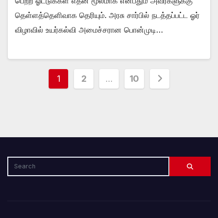
பெற்ற ஓட்டுக்கள் எதன் மூலமாக என்பதும் அவர்களுக்கு
தெள்ளத்தெளிவாக தெரியும். அரசு சார்பில் நடத்தப்பட்ட ஓர்
விழாவில் உயர்கல்வி அமைச்சரான பொன்முடி…
Posts
1
2
…
10
pagination