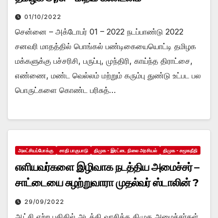
01/10/2022
சென்னை – அக்டோபர் 01 – 2022 நடப்பாண்டு 2022
சனவரி மாதத்தில் பொங்கல் பண்டிகையையொட்டி தமிழக
மக்களுக்கு பச்சரிசி, பருப்பு, முந்திரி, காய்ந்த திராட்சை,
எண்ணை, மண்ட வெல்லம் மற்றும் கரும்பு துண்டு உட்பட பல
பொருட்களை கொண்ட பரிசுத்…
அலட்சியப்போக்கு
சாதி பாகுபாடு
திமுக - இரட்டை நிலை அரசியல்
திமுக - சமூகநீதி
எளியவர்களை இழிவாக நடத்திய அமைச்சர் –
சாட்டையை சுழற்றுவாரா முதல்வர் ஸ்டாலின் ?
29/09/2022
ஆட்சி ஏற்ற புதிதில் அடக்கி வாசித்த திமுக அமைச்சர்கள்