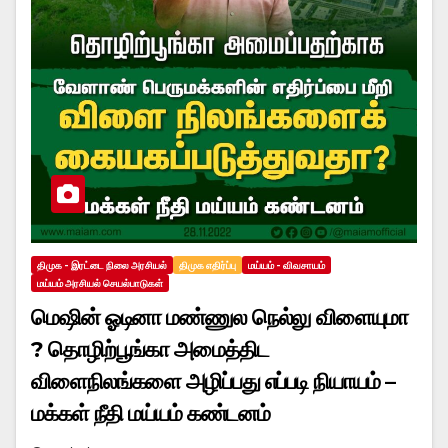
திமுக - இரட்டை நிலை அரசியல்
திமுக எதிர்ப்பு
மய்யம் - விவசாயம்
மய்யம் அரசியல் செயல்பாடுகள்
மெஷின் ஓடினா மண்ணுல நெல்லு விளையுமா
? தொழிற்பூங்கா அமைத்திட
விளைநிலங்களை அழிப்பது எப்படி நியாயம் –
மக்கள் நீதி மய்யம் கண்டனம்