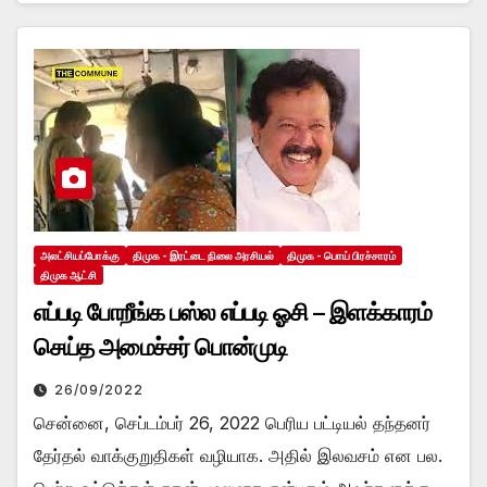
அலட்சியப்போக்கு
திமுக - இரட்டை நிலை அரசியல்
திமுக - பொய் பிரச்சாரம்
திமுக ஆட்சி
எப்படி போறீங்க பஸ்ல எப்படி ஓசி – இளக்காரம்
செய்த அமைச்சர் பொன்முடி
26/09/2022
சென்னை, செப்டம்பர் 26, 2022 பெரிய பட்டியல் தந்தனர்
தேர்தல் வாக்குறுதிகள் வழியாக. அதில் இலவசம் என பல.