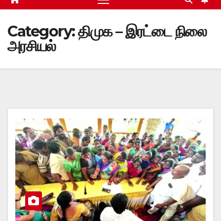
Category:
திமுக – இரட்டை நிலை
அரசியல்