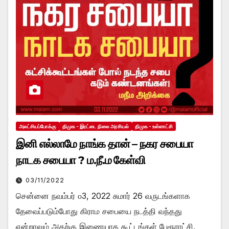
அலட்சியப்போக்கு
திமுக - இரட்டை நிலை அரசியல்
திமுக - உள்ளாட்சி
இனி எல்லாமே நாங்க தான் – நகர சபையா
நாடக சபையா ? ம.நீ.ம கேள்வி
03/11/2022
சென்னை நவம்பர் ௦3, 2022 சுமார் 26 வருடங்களாக
தேவைப்படும்போது கிராம சபையை நடத்தி வந்தது
என்றாலும் அதற்கு இணையாக கூட்டங்கள் பேரூராட்சி,