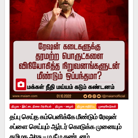
திமுக - இரட்டை நிலை அரசியல்
திமுக - ஊழல்
திமுக எதிர்ப்பு
முறைகேடுகள்
தப்பு செய்த கம்பெனிக்கே மீண்டும் ரேஷன்
சப்ளை செய்யும் ஆர்டர் கொடுக்க முனையும்
தமிழக அரசு – ம.நீ.ம கண்டனம்