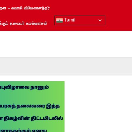
்றன – சுவாமி விவேகானந்தர்
Tamil
ரைக்கும் தலைவர் கமல்ஹாசன்