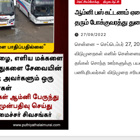
அலட்சியப்போக்கு
திமுக ஆட்சி
ஆம்னி பஸ் கட்டணம் ஏழ
தரும் போக்குவரத்து து
27/09/2022
சென்னை – செப்டெம்பர் 27, 2
விடுமுறைகள் எனில் சென்னையில
தங்கள் சொந்த ஊர்களுக்கு பய
பணிபுரிபவர்கள் விடுமுறை சரி