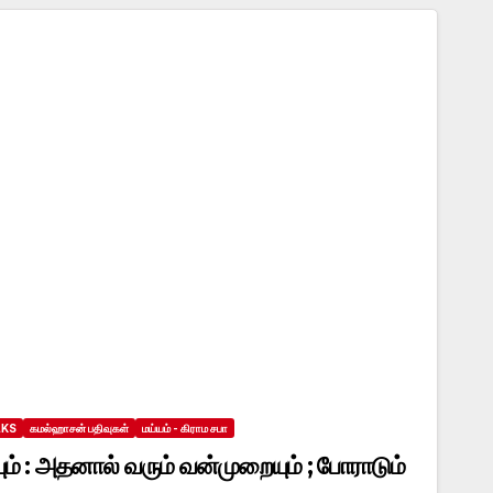
LKS
கமல்ஹாசன் பதிவுகள்
மய்யம் - கிராம சபா
ும் : அதனால் வரும் வன்முறையும் ; போராடும்