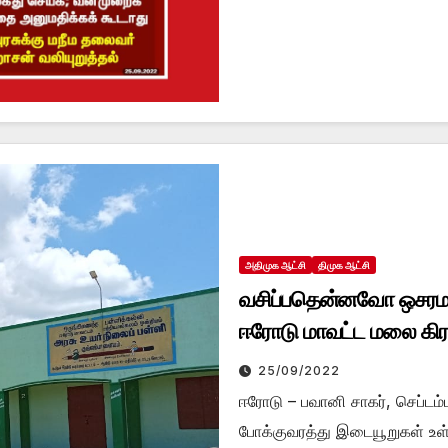
அதிமுக ஆட்சி
திமுக ஆட்சி
வசிப்பதென்னவோ ஒசரமான 
ஈரோடு மாவட்ட மலை கி
25/09/2022
ஈரோடு – பவானி சாகர், செப்டம
போக்குவரத்து இடையூறுகள் உள்