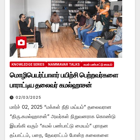
KNOWLEDGE SERIES
NAMMAVAR TALKS
கமல் பண்பாட்டு மையம்
மொழிபெயர்ப்பாளர் பயிற்சி பெற்றவர்களை
பாராட்டிய தலைவர் கமல்ஹாசன்
02/03/2025
மார்ச் 02, 2025 “மக்கள் நீதி மய்யம்” தலைவரான
“திரு.கமல்ஹாசன்” அவர்கள் நிறுவனராக கொண்டு
இயங்கி வரும் “கமல் பண்பாட்டு மையம்” புராதன
தப்பாட்டம், பறை, தேவராட்டம் போன்ற கலைகளை