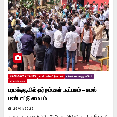
NAMMAVAR TALKS
கமல் பண்பாட்டு மையம்
மய்யம் - மய்யநற்பணிகள்
மாணவர் நலன்
பரமக்குடியில் ஓர் நம்மவர் படிப்பகம் – கமல்
பண்பாட்டு மையம்
26/01/2025
பரமக்குடி : ஜனவரி 26, 2025 வட அமெரிக்காவில் இயங்கி