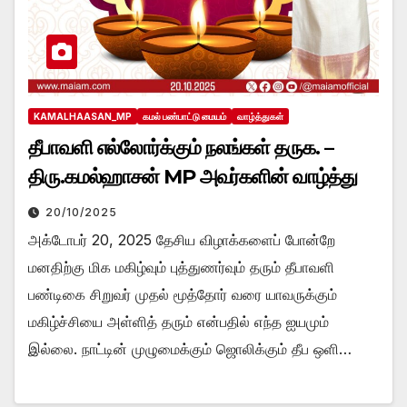
KAMALHAASAN_MP
கமல் பண்பாட்டு மையம்
வாழ்த்துகள்
தீபாவளி எல்லோர்க்கும் நலங்கள் தருக. –
திரு.கமல்ஹாசன் MP அவர்களின் வாழ்த்து
20/10/2025
அக்டோபர் 20, 2025 தேசிய விழாக்களைப் போன்றே
மனதிற்கு மிக மகிழ்வும் புத்துணர்வும் தரும் தீபாவளி
பண்டிகை சிறுவர் முதல் மூத்தோர் வரை யாவருக்கும்
மகிழ்ச்சியை அள்ளித் தரும் என்பதில் எந்த ஐயமும்
இல்லை. நாட்டின் முழுமைக்கும் ஜொலிக்கும் தீப ஒளி…