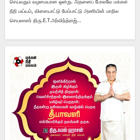
செய்வதும் வழமையான ஒன்று. அதனைப் போலவே மக்கள்
நீதி மய்யம், விளையாட்டு மேம்பாட்டு அணியின் மாநில
செயலாளர் திரு.E.T.அர்விந்த்ராஜ்…