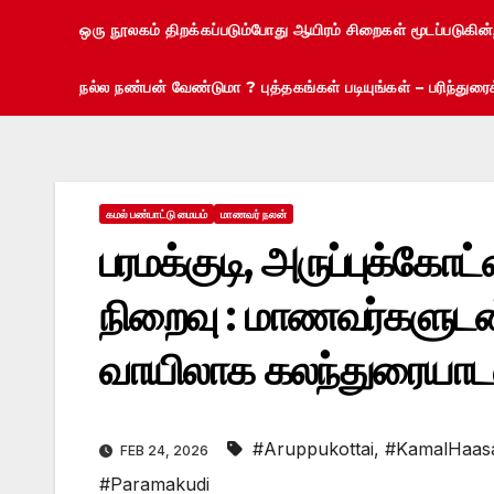
ஒரு நூலகம் திறக்கப்படும்போது ஆயிரம் சிறைகள் மூடப்படுகின
நல்ல நண்பன் வேண்டுமா ? புத்தகங்கள் படியுங்கள் – பரிந்து
கமல் பண்பாட்டு மையம்
மாணவர் நலன்
பரமக்குடி, அருப்புக்கோட
நிறைவு : மாணவர்களு
வாயிலாக கலந்துரையாடல
#Aruppukottai
,
#KamalHaas
FEB 24, 2026
#Paramakudi