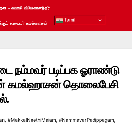
்றன – சுவாமி விவேகானந்தர்
Tamil
ரைக்கும் தலைவர் கமல்ஹாசன்
்டை நம்மவர் படிப்பக ஓராண்டு
டன் கமல்ஹாசன் தொலைபேசி
்.
an
,
#MakkalNeethiMaiam
,
#NammavarPadippagam
,