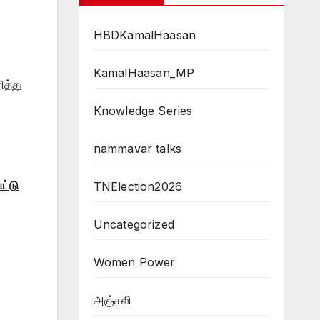
HBDKamalHaasan
KamalHaasan_MP
ித்து
Knowledge Series
nammavar talks
ட்டு
TNElection2026
Uncategorized
Women Power
அஞ்சலி