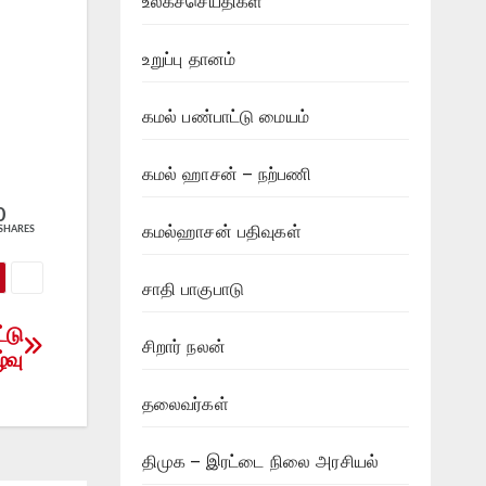
உலகச்செய்திகள்
உறுப்பு தானம்
கமல் பண்பாட்டு மையம்
கமல் ஹாசன் – நற்பணி
0
கமல்ஹாசன் பதிவுகள்
SHARES
சாதி பாகுபாடு
்டு
சிறார் நலன்
்வு
தலைவர்கள்
திமுக – இரட்டை நிலை அரசியல்