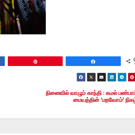
Pin
Share
நினைவில் வாழும் காந்தி : கமல் பண்பாட
மையத்தின் ‘மறவோம்’ நிகழ