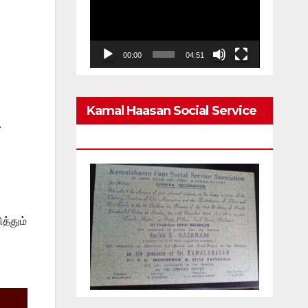
Player
00:00
04:51
Kamal Haasan Social Service
.
Association From 1980
த்தும்