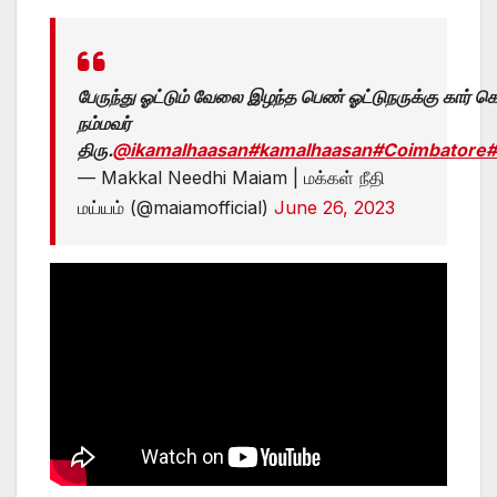
பேருந்து ஓட்டும் வேலை இழந்த பெண் ஓட்டுநருக்கு கார
நம்மவர்
திரு.
@ikamalhaasan
#kamalhaasan
#Coimbatore
#
— Makkal Needhi Maiam | மக்கள் நீதி
மய்யம் (@maiamofficial)
June 26, 2023