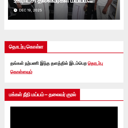
ஊராட்சி தலைவர்கள் மய்யம்
பொதுச்செயலாளர் சந்திப்பு
DEC 19, 2025
தொடர்பு கொள்ள
தங்கள் நற்பணி இந்த தளத்தில் இடம்பெற
தொடர்பு
கொள்ளவும்
மக்கள் நீதி மய்யம் – தலைவர் குரல்
Video
Player