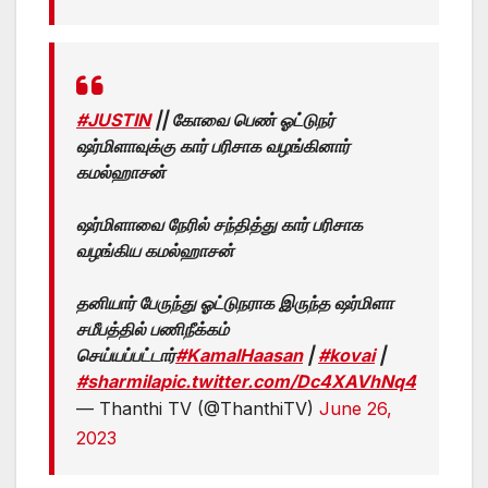
#JUSTIN
|| கோவை பெண் ஓட்டுநர்
ஷர்மிளாவுக்கு கார் பரிசாக வழங்கினார்
கமல்ஹாசன்
ஷர்மிளாவை நேரில் சந்தித்து கார் பரிசாக
வழங்கிய கமல்ஹாசன்
தனியார் பேருந்து ஓட்டுநராக இருந்த ஷர்மிளா
சமீபத்தில் பணிநீக்கம்
செய்யப்பட்டார்
#KamalHaasan
|
#kovai
|
#sharmila
pic.twitter.com/Dc4XAVhNq4
— Thanthi TV (@ThanthiTV)
June 26,
2023