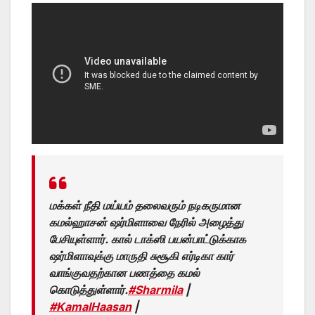
மக்கள் நீதி மய்யம் தலைவரும் நடிகருமான
கமல்ஹாசன் ஷர்மிளாவை நேரில் அழைத்து
பேசியுள்ளார். கால் டாக்ஸி பயன்பாட்டுக்காக
ஷர்மிளாவுக்கு மாருதி சுசூகி எர்டிகா கார்
வாங்குவதற்கான பணத்தை கமல்
கொடுத்துள்ளார்.
#Sharmila
|
#KamalHaasan
|