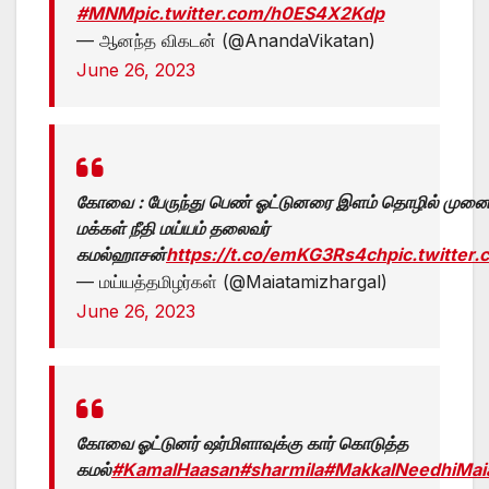
#MNM
pic.twitter.com/h0ES4X2Kdp
— ஆனந்த விகடன் (@AnandaVikatan)
June 26, 2023
கோவை : பேருந்து பெண் ஓட்டுனரை இளம் தொழில் முன
மக்கள் நீதி மய்யம் தலைவர்
கமல்ஹாசன்
https://t.co/emKG3Rs4ch
pic.twitte
— மய்யத்தமிழர்கள் (@Maiatamizhargal)
June 26, 2023
கோவை ஓட்டுனர் ஷர்மிளாவுக்கு கார் கொடுத்த
கமல்
#KamalHaasan
#sharmila
#MakkalNeedhiMa