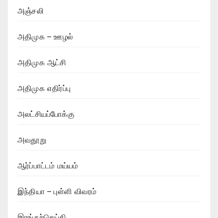
அஞ்சலி
அதிமுக – ஊழல்
அதிமுக ஆட்சி
அதிமுக எதிர்ப்பு
அலட்சியப்போக்கு
அவதூறு
ஆர்ப்பாட்டம் மய்யம்
இந்தியா – புள்ளி விவரம்
இரங்கற்செய்தி