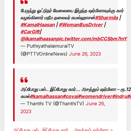
பேருந்து ஓட்டுநர் வேலையை இழந்த ஷர்மிளாவுக்கு கார்
வழங்கினார் மநீம தலைவர் கமல்ஹாசன்
#Sharmila
|
#KamalHaasan
|
#WomanBusDriver
|
#CarGift
|
@ikamalhaasan
pic.twitter.com/mbCCSbm7mY
— PuthiyathalaimuraiTV
(@PTTVOnlineNews)
June 26, 2023
அப்போது பஸ்.. இப்போது கார்… அசத்தும் ஷர்மிளா – ரூ.12
கமல்
#kamalhassan
#covai
#womendriver
#indru
#
— Thanthi TV (@ThanthiTV)
June 26,
2023
அப்போது பஸ்.. இப்போது கார்… அசத்தும் ஷர்மிளா –