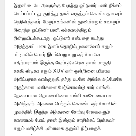
இதனிடையே அவருக்கு பேருந்து ஓட்டுனர் பணி நீக்கம்
செய்யப்பட்டது குறித்து தான் வருத்தம் கொள்வதாகவும்
தெரிவித்தவர். மேலும் உங்களின் துணிச்சலும் சவாலும்
நிறைந்த ஓட்டுனர் பணி எக்காலத்திலும்
நின்றுவிடக்கூடாது. ஓட்டுனர் என்பதை கடந்து
அடுத்தகட்டமாக இளம் தொழில்முனைவோர் எனும்
பட்டியலில் பெயர் இடம்பெறுமாறு ஷர்மிளாவே
எதிர்பாராமல் இருந்த நேரம் திடீரென தான் மாருதி
சுசுகி எர்டிகா எனும் XUV கார் ஒன்றினை பரிசாக
அளிப்பதாக வாக்குறுதி தந்து உடனே அங்கே அப்போதே
அதற்கான பணிகளை மேற்கொண்டு கார் வாங்கிட
தேவையான தொகையினை வங்கி காசோலையாக
அளித்தார். அதனை பெற்றுக் கொண்ட ஷர்மிளாவின்
முகத்தில் இருந்த அத்தனை சோர்வு ரேகைகளும்
காணாமல் போய் தான் இன்னும் சாதிக்கப் பிறந்தவர்
எனும் மகிழ்ச்சி புன்னகை ததும்பி நிற்பதைக்