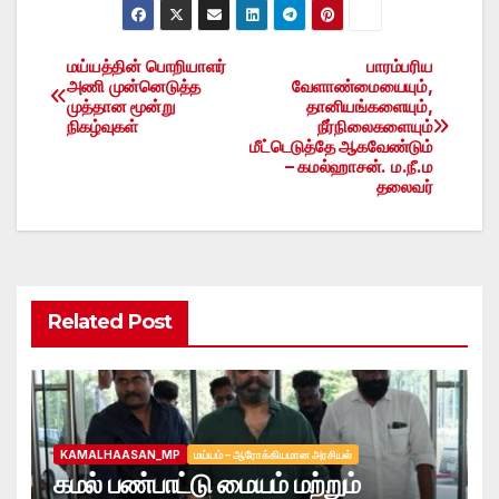
மய்யத்தின் பொறியாளர்
பாரம்பரிய
Post
அணி முன்னெடுத்த
வேளாண்மையையும்,
முத்தான மூன்று
தானியங்களையும்,
navigation
நிகழ்வுகள்
நீர்நிலைகளையும்
மீட்டெடுத்தே ஆகவேண்டும்
– கமல்ஹாசன். ம.நீ.ம
தலைவர்
Related Post
KAMALHAASAN_MP
மய்யம் – ஆரோக்கியமான அரசியல்
கமல் பண்பாட்டு மையம் மற்றும்