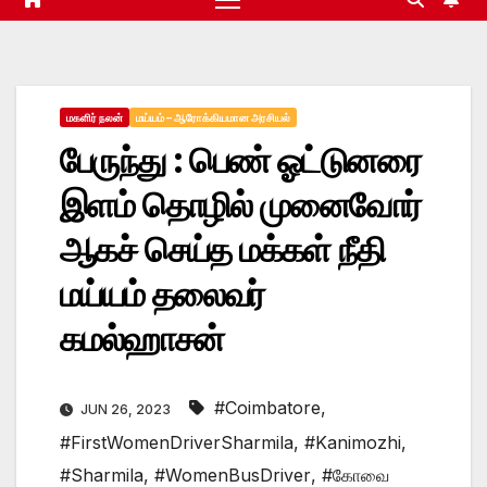
மகளிர் நலன்
மய்யம் – ஆரோக்கியமான அரசியல்
பேருந்து : பெண் ஓட்டுனரை
இளம் தொழில் முனைவோர்
ஆகச் செய்த மக்கள் நீதி
மய்யம் தலைவர்
கமல்ஹாசன்
#Coimbatore
,
JUN 26, 2023
#FirstWomenDriverSharmila
,
#Kanimozhi
,
#Sharmila
,
#WomenBusDriver
,
#கோவை