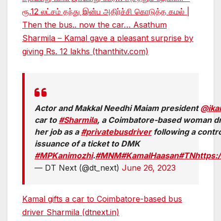
ரூ.12 லட்சம் தந்து இன்ப அதிர்ச்சி கொடுத்த கமல் |
Then the bus.. now the car… Asathum
Sharmila – Kamal gave a pleasant surprise by
giving Rs. 12 lakhs (thanthitv.com)
Actor and Makkal Needhi Maiam president
@ika
car to
#Sharmila
, a Coimbatore-based woman dri
her job as a
#privatebusdriver
following a contr
issuance of a ticket to DMK
#MPKanimozhi
.
#MNM
#KamalHaasan
#TN
https
— DT Next (@dt_next)
June 26, 2023
Kamal gifts a car to Coimbatore-based bus
driver Sharmila (dtnext.in)