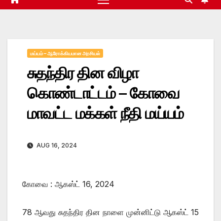
மய்யம் – ஆரோக்கியமான அரசியல்
சுதந்திர தின விழா
கொண்டாட்டம் – கோவை
மாவட்ட மக்கள் நீதி மய்யம்
AUG 16, 2024
கோவை : ஆகஸ்ட் 16, 2024
78 ஆவது சுதந்திர தின நாளை முன்னிட்டு ஆகஸ்ட் 15