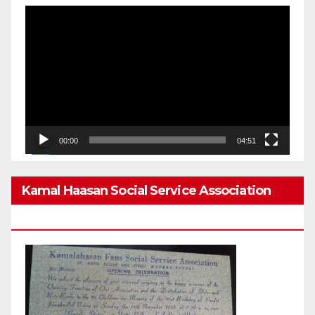
Video
Player
00:00
04:51
Kamal Haasan Social Service Association
From 1980