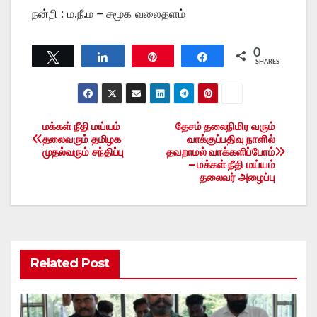
நன்றி : ம.நீ.ம – சமூக வலைதளம்
0
Tweet
Share
Pin
Share
SHARES
மக்கள் நீதி மய்யம்
தேசம் தலைநிமிர வரும்
Post
தலைவரும் தமிழக
வாக்குப்பதிவு நாளில்
முதல்வரும் சந்திப்பு
தவறாமல் வாக்களிப்போம்
navigation
– மக்கள் நீதி மய்யம்
தலைவர் அழைப்பு
Related Post