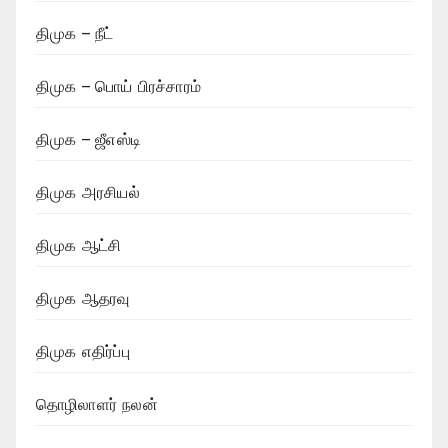
திமுக – நீட்
திமுக – பொய் பிரச்சாரம்
திமுக – ஜீஎஸ்டி
திமுக அரசியல்
திமுக ஆட்சி
திமுக ஆதரவு
திமுக எதிர்ப்பு
தொழிலாளர் நலன்