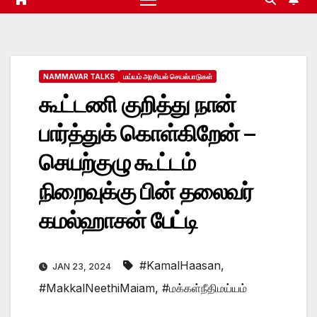
NAMMAVAR TALKS
மய்யம் அரசியல் செயல்பாடுகள்
கூட்டணி குறித்து நான்
பார்த்துக் கொள்கிறேன் –
செயற்குழு கூட்டம்
நிறைவுக்கு பின் தலைவர்
கமல்ஹாசன் பேட்டி
#KamalHaasan
,
JAN 23, 2024
#MakkalNeethiMaiam
,
#மக்கள்நீதிமய்யம்