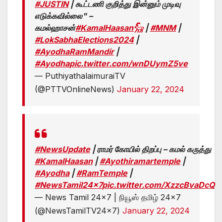
#JUSTIN
| கூட்டணி குறித்து இன்னும் முடிவு
எடுக்கவில்லை" –
கமல்ஹாசன்
#KamalHaasan𓃵
|
#MNM
|
#LokSabhaElections2024
|
#AyodhaRamMandir
|
#Ayodha
pic.twitter.com/wnDUymZ5ve
— PuthiyathalaimuraiTV
(@PTTVOnlineNews)
January 22, 2024
#NewsUpdate
| ராமர் கோயில் திறப்பு – கமல் கருத்து
#KamalHaasan
|
#Ayothiramartemple
|
#Ayodha
|
#RamTemple
|
#NewsTamil24x7
pic.twitter.com/XzzcBvaDcQ
— News Tamil 24×7 | நியூஸ் தமிழ் 24×7
(@NewsTamilTV24x7)
January 22, 2024