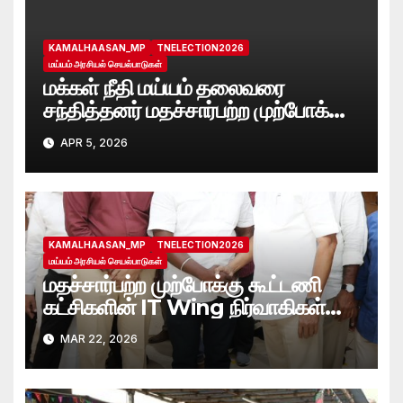
KAMALHAASAN_MP
TNELECTION2026
மய்யம் அரசியல் செயல்பாடுகள்
மக்கள் நீதி மய்யம் தலைவரை
சந்தித்தனர் மதச்சார்பற்ற முற்போக்கு
கூட்டணி வேட்பாளர்கள்
APR 5, 2026
KAMALHAASAN_MP
TNELECTION2026
மய்யம் அரசியல் செயல்பாடுகள்
மதச்சார்பற்ற முற்போக்கு கூட்டணி
கட்சிகளின் IT Wing நிர்வாகிகள்
ஆலோசனை கூட்டம்
MAR 22, 2026