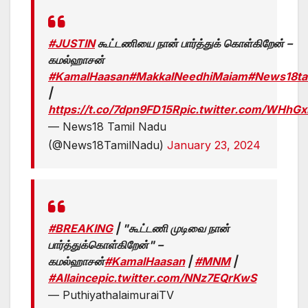
#JUSTIN
கூட்டணியை நான் பார்த்துக் கொள்கிறேன் –
கமல்ஹாசன்
#KamalHaasan
#MakkalNeedhiMaiam
#News18ta
|
https://t.co/7dpn9FD15R
pic.twitter.com/WHhG
— News18 Tamil Nadu
(@News18TamilNadu)
January 23, 2024
#BREAKING
| "கூட்டணி முடிவை நான்
பார்த்துக்கொள்கிறேன்" –
கமல்ஹாசன்
#KamalHaasan
|
#MNM
|
#Allaince
pic.twitter.com/NNz7EQrKwS
— PuthiyathalaimuraiTV