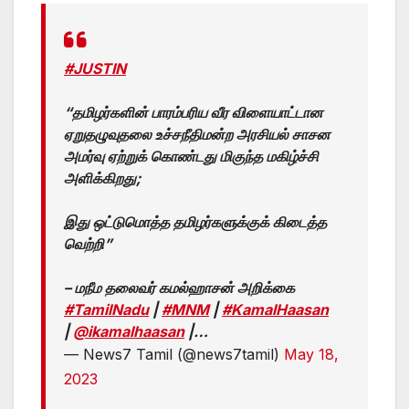
#JUSTIN
“தமிழர்களின் பாரம்பரிய வீர விளையாட்டான
ஏறுதழுவுதலை உச்சநீதிமன்ற அரசியல் சாசன
அமர்வு ஏற்றுக் கொண்டது மிகுந்த மகிழ்ச்சி
அளிக்கிறது;
இது ஒட்டுமொத்த தமிழர்களுக்குக் கிடைத்த
வெற்றி”
– மநீம தலைவர் கமல்ஹாசன் அறிக்கை
#TamilNadu
|
#MNM
|
#KamalHaasan
|
@ikamalhaasan
|…
— News7 Tamil (@news7tamil)
May 18,
2023