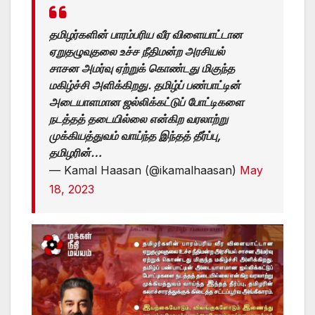
தமிழர்களின் பாரம்பரிய வீர விளையாட்டான
ஏறுதழுவுதலை உச்ச நீதிமன்ற அரசியல்
சாசன அமர்வு ஏற்றுக் கொண்டது மிகுந்த
மகிழ்ச்சி அளிக்கிறது. தமிழ்ப் பண்பாட்டின்
அடையாளமான ஜல்லிக்கட்டுப் போட்டிகளை
நடத்தத் தடையில்லை என்கிற வரலாற்று
முக்கியத்துவம் வாய்ந்த இந்தத் தீர்ப்பு,
தமிழரின்…
— Kamal Haasan (@ikamalhaasan)
May
18, 2023