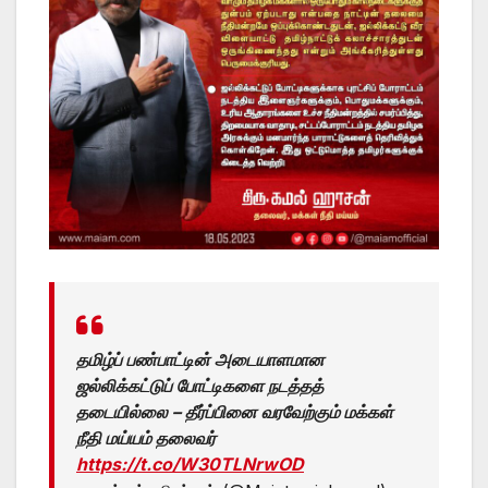
தமிழ்ப் பண்பாட்டின் அடையாளமான
ஜல்லிக்கட்டுப் போட்டிகளை நடத்தத்
தடையில்லை – தீர்ப்பினை வரவேற்கும் மக்கள்
நீதி மய்யம் தலைவர்
https://t.co/W30TLNrwOD