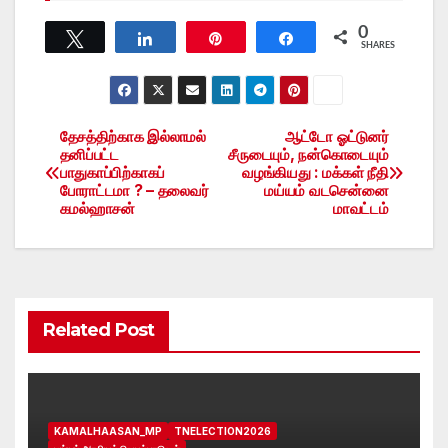
0
Tweet
Share
Pin
Share
SHARES
தேசத்திற்காக இல்லாமல்
ஆட்டோ ஓட்டுனர்
Post
தனிப்பட்ட
சீருடையும், நன்கொடையும்
பாதுகாப்பிற்காகப்
வழங்கியது : மக்கள் நீதி
navigation
போராட்டமா ? – தலைவர்
மய்யம் வடசென்னை
கமல்ஹாசன்
மாவட்டம்
Related Post
KAMALHAASAN_MP
TNELECTION2026