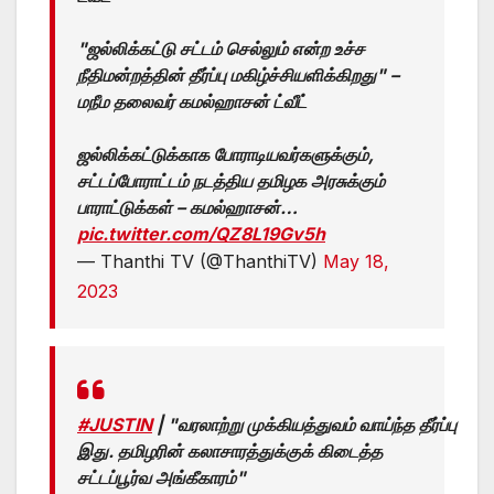
"ஜல்லிக்கட்டு சட்டம் செல்லும் என்ற உச்ச
நீதிமன்றத்தின் தீர்ப்பு மகிழ்ச்சியளிக்கிறது" –
மநீம தலைவர் கமல்ஹாசன் ட்வீட்
ஜல்லிக்கட்டுக்காக போராடியவர்களுக்கும்,
சட்டப்போராட்டம் நடத்திய தமிழக அரசுக்கும்
பாராட்டுக்கள் – கமல்ஹாசன்…
pic.twitter.com/QZ8L19Gv5h
— Thanthi TV (@ThanthiTV)
May 18,
2023
#JUSTIN
| "வரலாற்று முக்கியத்துவம் வாய்ந்த தீர்ப்பு
இது. தமிழரின் கலாசாரத்துக்குக் கிடைத்த
சட்டப்பூர்வ அங்கீகாரம்"