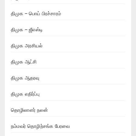
திமுக – பொய் பிரச்சாரம்
திமுக – ஜீஎஸ்டி
திமுக அரசியல்
திமுக ஆட்சி
திமுக ஆதரவு
திமுக எதிர்ப்பு
தொழிலாளர் நலன்
நம்மவர் தொழிற்சங்க பேரவை