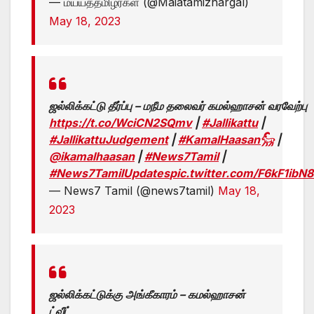
— மய்யத்தமிழர்கள் (@Maiatamizhargal)
May 18, 2023
ஜல்லிக்கட்டு தீர்ப்பு – மநீம தலைவர் கமல்ஹாசன் வரவேற்பு
https://t.co/WciCN2SQmv
|
#Jallikattu
|
#JallikattuJudgement
|
#KamalHaasan𓃵
|
@ikamalhaasan
|
#News7Tamil
|
#News7TamilUpdates
pic.twitter.com/F6kF1ibN
— News7 Tamil (@news7tamil)
May 18,
2023
ஜல்லிக்கட்டுக்கு அங்கீகாரம் – கமல்ஹாசன்
ட்வீட்