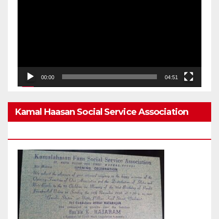
Player
00:00
04:51
Kamal Haasan Social Service Association
From 1980