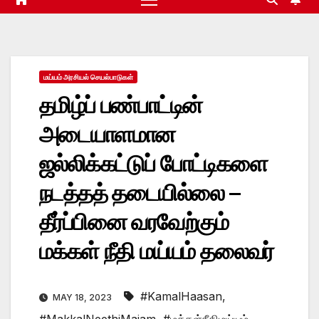
மய்யம் அரசியல் செயல்பாடுகள்
தமிழ்ப் பண்பாட்டின்
அடையாளமான
ஜல்லிக்கட்டுப் போட்டிகளை
நடத்தத் தடையில்லை –
தீர்ப்பினை வரவேற்கும்
மக்கள் நீதி மய்யம் தலைவர்
#KamalHaasan
,
MAY 18, 2023