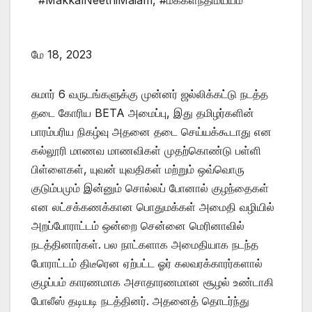
#MakkalNeethiMaiam
,
#மக்கள்நீதிமய்யம்
மே 18, 2023
சுமார் 6 வருடங்களுக்கு முன்னர் ஜல்லிக்கட்டு நடத்த
தடை கோரிய BETA அமைப்பு, இது தமிழர்களின்
பாரம்பரிய நிகழ்வு அதனை தடை செய்யக்கூடாது என
கல்லூரி மாணவ மாணவிகள் முதற்கொண்டு பள்ளி
பிள்ளைகள், யுவன் யுவதிகள் மற்றும் ஒவ்வொரு
குடும்பமும் இன்னும் சொல்லப் போனால் குழந்தைகள்
என லட்சக்கணக்கான பொதுமக்கள் அமைதி வழியில்
அறப்போராட்டம் ஒன்றை சென்னை மெரினாவில்
நடத்தினார்கள். பல நாட்களாக அமைதியாக நடந்த
போராட்டம் திடீரென ஏற்பட்ட ஓர் கலவரக்காரர்களால்
குழப்பம் காரணமாக அசாதாரணமான சூழல் உண்டாகி
போலீஸ் தடியடி நடத்தினர். அதனைத் தொடர்ந்து