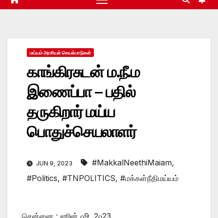
மய்யம் அரசியல் செயல்பாடுகள்
காங்கிரசுடன் ம.நீ.ம
இணைப்பா – பதில்
தருகிறார் மய்ய
பொதுச்செயலாளர்
#MakkalNeethiMaiam
,
JUN 9, 2023
#Politics
,
#TNPOLITICS
,
#மக்கள்நீதிமய்யம்
சென்னை : ஜூன் ௦9, 2௦23