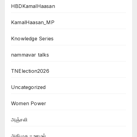
HBDKamalHaasan
KamalHaasan_MP
Knowledge Series
nammavar talks
TNElection2026
Uncategorized
Women Power
அஞ்சலி
அதிமுக – ஊழல்