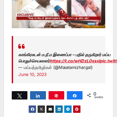
காங்கிரசுடன் ம.நீ.ம இணைப்பா – பதில் தருகிறார் மய்ய
பொதுச்செயலாளர்
https://t.co/wHDzL0xsxI
pic.twi
— மய்யத்தமிழர்கள் (@Maiatamizhargal)
June 10, 2023
0
Tweet
Share
Pin
Share
SHARES