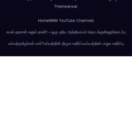
Themeansar
.
Home
MNM YouTube Channels
கமல் ஹாசன் எனும் நான்!! – ஒரு புதிய அத்தியாயம் தொடங்குகிறது!
தொடர்பு
மய்யத்தமிழர்கள் யார்?
மய்யத்தின் திமுக எதிர்ப்பு
மய்யத்தின் பாஜக எதிர்ப்பு