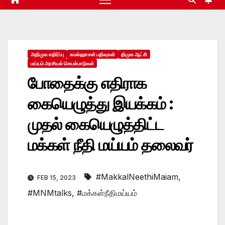
அதிமுக எதிர்ப்பு
கமல்ஹாசன் பதிவுகள்
திமுக ஆட்சி
மய்யம் அரசியல் செயல்பாடுகள்
போதைக்கு எதிராக
கையெழுத்து இயக்கம் :
முதல் கையெழுத்திட்ட
மக்கள் நீதி மய்யம் தலைவர்
#MakkalNeethiMaiam
,
FEB 15, 2023
#MNMtalks
,
#மக்கள்நீதிமய்யம்