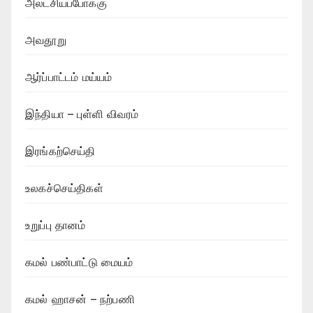
அலட்சியப்போக்கு
அவதூறு
ஆர்ப்பாட்டம் மய்யம்
இந்தியா – புள்ளி விவரம்
இரங்கற்செய்தி
உலகச்செய்திகள்
உறுப்பு தானம்
கமல் பண்பாட்டு மையம்
கமல் ஹாசன் – நற்பணி