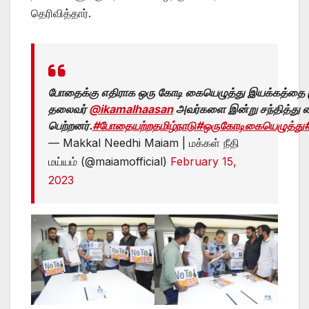
தெரிவித்தார்.
போதைக்கு எதிராக ஒரு கோடி கையெழுத்து இயக்கத்தை மு
தலைவர்
@ikamalhaasan
அவர்களை இன்று சந்தித்து க
பெற்றனர்.
#போதையற்றதமிழ்நாடு
#ஒருகோடிகையெழுத்து
— Makkal Needhi Maiam | மக்கள் நீதி
மய்யம் (@maiamofficial)
February 15,
2023