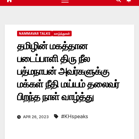
NAMMAVAR TALKS
வாழ்த்துகள்
தமிழின் மகத்தான
படைப்பாளி திரு நீல
பத்மநாபன் அவர்களுக்கு
மக்கள் நீதி மய்யம் தலைவர்
பிறந்த நாள் வாழ்த்து
#KHspeaks
APR 26, 2023