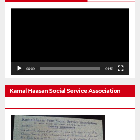
Video
Player
00:00
04:51
Kamal Haasan Social Service Association
From 1980