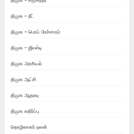
திமுக – நீட்
திமுக – பொய் பிரச்சாரம்
திமுக – ஜீஎஸ்டி
திமுக அரசியல்
திமுக ஆட்சி
திமுக ஆதரவு
திமுக எதிர்ப்பு
தொழிலாளர் நலன்