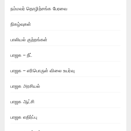
நம்மவர் தொழிற்சங்க பேரவை
நிகழ்வுகள்
பாலியல் குற்றங்கள்
பாஜக – நீட்
பாஜக – எரிபொருள் விலை உயர்வு
பாஜக அரசியல்
பாஜக ஆட்சி
பாஜக எதிர்ப்பு