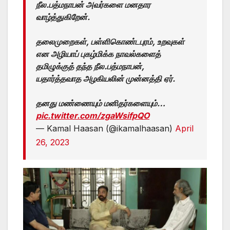
நீல.பத்மநாபன் அவர்களை மனதார
வாழ்த்துகிறேன்.
தலைமுறைகள், பள்ளிகொண்டபுரம், உறவுகள்
என அழியாப் புகழ்மிக்க நாவல்களைத்
தமிழுக்குத் தந்த நீல.பத்மநாபன்,
யதார்த்தவாத அழகியலின் முன்னத்தி ஏர்.
தனது மண்ணையும் மனிதர்களையும்…
pic.twitter.com/zgaWsifpQO
— Kamal Haasan (@ikamalhaasan)
April
26, 2023