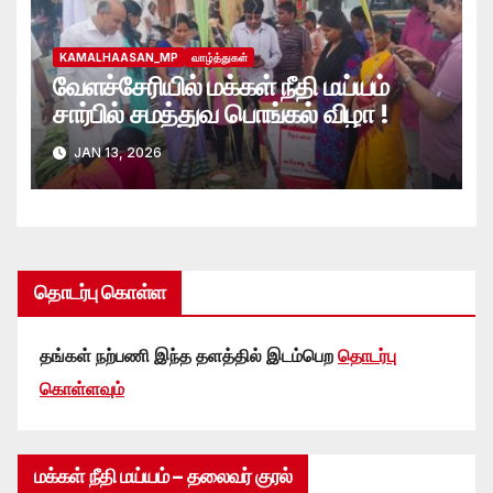
KAMALHAASAN_MP
வாழ்த்துகள்
வேளச்சேரியில் மக்கள் நீதி மய்யம்
சார்பில் சமத்துவ பொங்கல் விழா !
JAN 13, 2026
தொடர்பு கொள்ள
தங்கள் நற்பணி இந்த தளத்தில் இடம்பெற
தொடர்பு
கொள்ளவும்
மக்கள் நீதி மய்யம் – தலைவர் குரல்