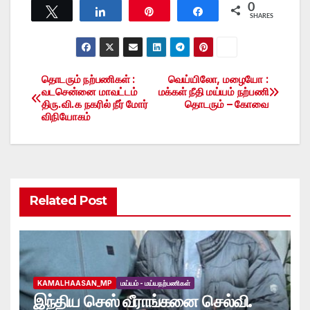
0
Tweet
Share
Pin
Share
SHARES
தொடரும் நற்பணிகள் :
வெய்யிலோ, மழையோ :
Post
வடசென்னை மாவட்டம்
மக்கள் நீதி மய்யம் நற்பணி
திரு.வி.க நகரில் நீர் மோர்
தொடரும் – கோவை
navigation
விநியோகம்
Related Post
KAMALHAASAN_MP
மய்யம் - மய்யநற்பணிகள்
இந்திய செஸ் வீராங்கனை செல்வி.