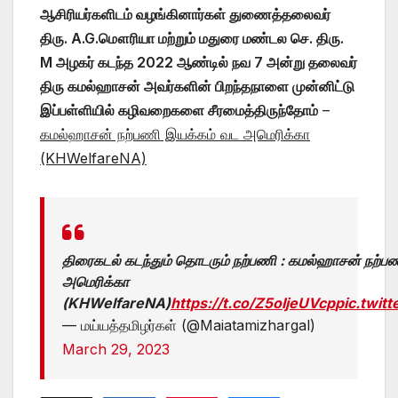
ஆசிரியர்களிடம் வழங்கினார்கள் துணைத்தலைவர்
திரு. A.G.மௌரியா மற்றும் மதுரை மண்டல செ. திரு.
M அழகர் கடந்த 2022 ஆண்டில் நவ 7 அன்று தலைவர்
திரு கமல்ஹாசன் அவர்களின் பிறந்தநாளை முன்னிட்டு
இப்பள்ளியில் கழிவறைகளை சீரமைத்திருந்தோம்
–
கமல்ஹாசன் நற்பணி இயக்கம் வட அமெரிக்கா
(KHWelfareNA)
திரைகடல் கடந்தும் தொடரும் நற்பணி : கமல்ஹாசன் நற்ப
அமெரிக்கா
(KHWelfareNA)
https://t.co/Z5oIjeUVcp
pic.twit
— மய்யத்தமிழர்கள் (@Maiatamizhargal)
March 29, 2023