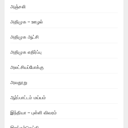
அஞ்சலி
அதிமுக – ஊழல்
அதிமுக ஆட்சி
அதிமுக எதிர்ப்பு
அலட்சியப்போக்கு
அவதூறு
ஆர்ப்பாட்டம் மய்யம்
இந்தியா – புள்ளி விவரம்
இரங்கற்செய்தி