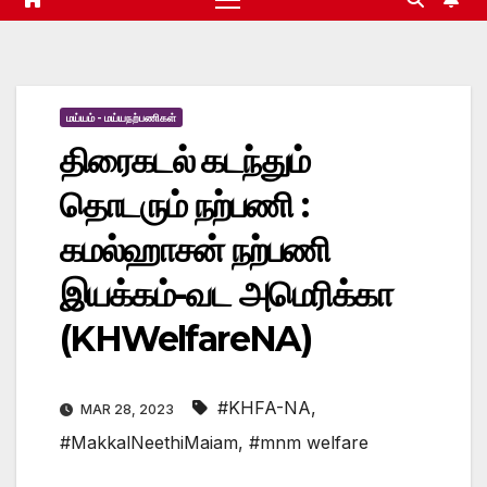
மய்யம் - மய்யநற்பணிகள்
திரைகடல் கடந்தும்
தொடரும் நற்பணி :
கமல்ஹாசன் நற்பணி
இயக்கம்-வட அமெரிக்கா
(KHWelfareNA)
#KHFA-NA
,
MAR 28, 2023
#MakkalNeethiMaiam
,
#mnm welfare