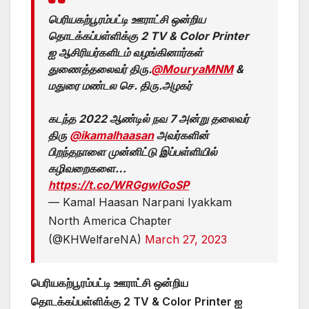
பெரியகற்பூரம்பட்டி ஊராட்சி ஒன்றிய
தொடக்கப்பள்ளிக்கு 2 TV & Color Printer
ஐ ஆசிரியர்களிடம் வழங்கினார்கள்
துணைத்தலைவர் திரு.
@MouryaMNM
&
மதுரை மண்டல செ. திரு.அழகர்
கடந்த 2022 ஆண்டில் நவ 7 அன்று தலைவர்
திரு
@ikamalhaasan
அவர்களின்
பிறந்தநாளை முன்னிட்டு இப்பள்ளியில்
கழிவறைகளை…
https://t.co/WRGgwlGoSP
— Kamal Haasan Narpani Iyakkam
North America Chapter
(@KHWelfareNA)
March 27, 2023
பெரியகற்பூரம்பட்டி ஊராட்சி ஒன்றிய
தொடக்கப்பள்ளிக்கு 2 TV & Color Printer ஐ