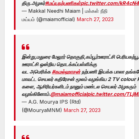
திரு.அழகர்
#மய்யநற்பணிகள்
pic.twitter.com/kR4cN
— Makkal Needhi Maiam | மக்கள் நீதி
மய்யம் (@maiamofficial)
March 27, 2023
இன்று,மதுரை மேலூர் தொகுதி,கம்பூர்ஊராட்சி பெரியகற்பூரம
ஊராட்சி ஒன்றிய தொடக்கப்பள்ளிக்கு
வட அமெரிக்க
#கமல்ஹாசன்
நற்பணி இயக்க பாலா தங்கவ
மாவட்ட செயலர் கதிரேசன் மூலம் வழங்கிய 2 TV colour 
களை, ஆசிரியர்களிடம் நானும் மண்டல செயலர் அழகரும்
வழங்கினோம்.
@maiamofficial
pic.twitter.com/TLj
— A.G. Mourya IPS (Rtd)
(@MouryaMNM)
March 27, 2023