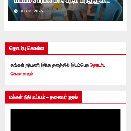
மய்யம் சார்பில் மாபெரும் மருத்துவ
முகாம்
DEC 16, 2025
தொடர்பு கொள்ள
தங்கள் நற்பணி இந்த தளத்தில் இடம்பெற
தொடர்பு
கொள்ளவும்
மக்கள் நீதி மய்யம் – தலைவர் குரல்
Video
Player