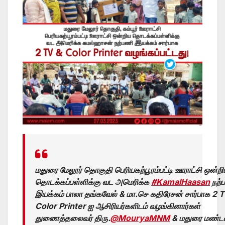
மதுரை மேலூர் தொகுதி பெரியகற்பூரம்பட்டி ஊராட்சி ஒன்ற
தொடக்கப்பள்ளிக்கு வட அமெரிக்க
#KamalHaasan
நற்
இயக்கம் பாலா தங்கவேல் & மா.செ கதிரேசன் சார்பாக 2 
Color Printer ஐ ஆசிரியர்களிடம் வழங்கினார்கள்
துணைத்தலைவர் திரு.
@MouryaMNM
& மதுரை மண்ட