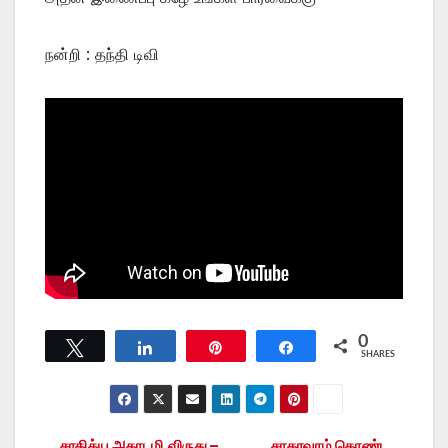
நன்றி : தந்தி டிவி
0
Tweet
Share
Pin
Share
SHARES
சாகித்ய அகாடமி விருது –
சாகாவரம் கொண்ட