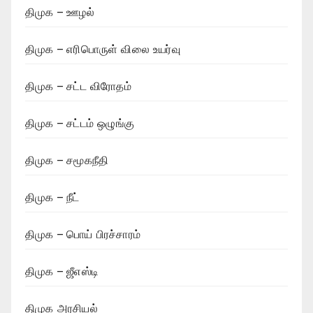
திமுக – ஊழல்
திமுக – எரிபொருள் விலை உயர்வு
திமுக – சட்ட விரோதம்
திமுக – சட்டம் ஒழுங்கு
திமுக – சமூகநீதி
திமுக – நீட்
திமுக – பொய் பிரச்சாரம்
திமுக – ஜீஎஸ்டி
திமுக அரசியல்