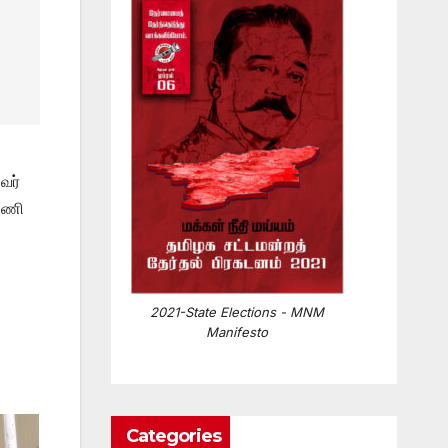
வர்
்பணி
2021-State Elections - MNM
Manifesto
Categories