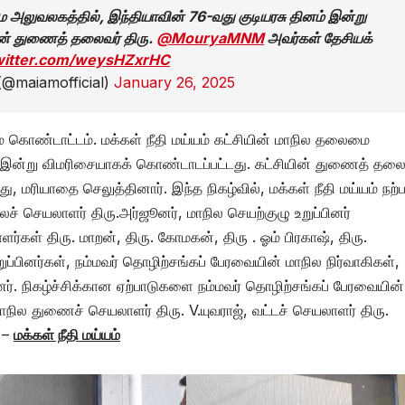
மை அலுவலகத்தில், இந்தியாவின் 76-வது குடியரசு தினம் இன்று
ின் துணைத் தலைவர் திரு.
@MouryaMNM
அவர்கள் தேசியக்
twitter.com/weysHZxrHC
 (@maiamofficial)
January 26, 2025
னம் கொண்டாட்டம். மக்கள் நீதி மய்யம் கட்சியின் மாநில தலைமை
் இன்று விமரிசையாகக் கொண்டாடப்பட்டது. கட்சியின் துணைத் தலை
 மரியாதை செலுத்தினார். இந்த நிகழ்வில், மக்கள் நீதி மய்யம் நற
ச் செயலாளர் திரு.அர்ஜூனர், மாநில செயற்குழு உறுப்பினர்
்கள் திரு. மாறன், திரு. கோமகன், திரு . ஓம் பிரகாஷ், திரு.
 உறுப்பினர்கள், நம்மவர் தொழிற்சங்கப் பேரவையின் மாநில நிர்வாகிகள்,
ர். நிகழ்ச்சிக்கான ஏற்பாடுகளை நம்மவர் தொழிற்சங்கப் பேரவையின்
நில துணைச் செயலாளர் திரு. V.யுவராஜ், வட்டச் செயலாளர் திரு.
. –
மக்கள் நீதி மய்யம்