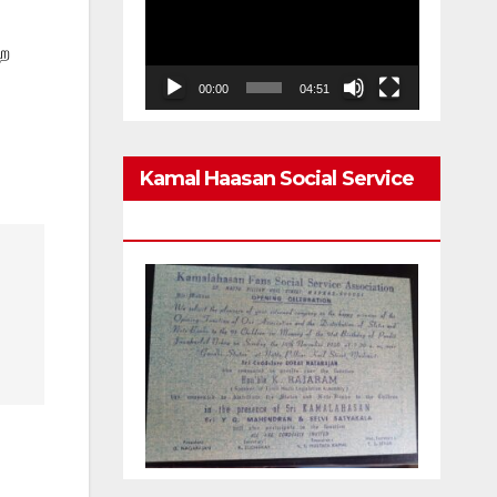
Player
்ற
00:00
04:51
Kamal Haasan Social Service
Association From 1980