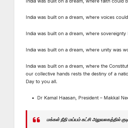
India was built on a dream, where faith could b
India was built on a dream, where voices could 
India was built on a dream, where sovereignty 
India was built on a dream, where unity was wo
India was built on a dream, where the Constitut
our collective hands rests the destiny of a nat
Day to you all.
Dr Kamal Haasan, President – Makkal Ne
மக்கள் நீதி மய்யம் கட்சி அலுவலகத்தில் கு