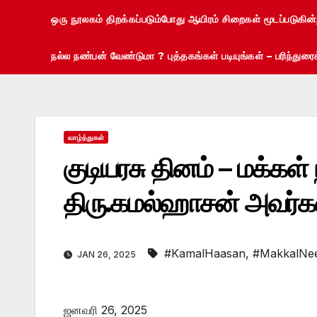
ஒரு நூலகம் திறக்கப்படும்போது ஆயிரம் சிறைகள் மூடப்படுகின
நல்ல நண்பன் வேண்டுமா ? புத்தகங்கள் படியுங்கள் – பரிந்து
வாழ்த்துகள்
குடியரசு தினம் – மக்கள்
திரு.கமல்ஹாசன் அவர்கள
#KamalHaasan
,
#MakkalNe
JAN 26, 2025
ஜனவரி 26, 2025