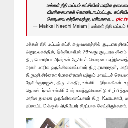
மக்கள் நீதி மய்யம் கட்சியின் மாநில தலை
விமரிசையாகக் கொண்டாடப்பட்டது. கட்சிய
கொடியை ஏற்றிவைத்து, மரியாதை…
pic.
— Makkal Needhi Maiam | மக்கள் நீதி மய்யம்
மக்கள் நீதி மய்யம் கட்சி அலுவலகத்தில் குடியரசு தி
அலுவலகத்தில், இந்தியாவின் 76-வது குடியரசு தினம
திரு.மௌரியா அவர்கள் தேசியக் கொடியை ஏற்றிவைத்து,
அணி மாநில ஒருங்கிணைப்பாளர் திரு.நாகராஜன், மாநில
திருமதி.சினேகா மோகன்தாஸ் மற்றும் மாவட்டச் செயலாளர
தேசிங்குராஜன், திரு. J.கதிர், உள்ளிட்ட நிர்வாகிகள்,
தொண்டர்கள் உள்ளிட்டோர் கலந்துகொண்டு சிறப்பித்தன
மாநில துணை ஒருங்கிணைப்பாளர் திரு. K.மாடசாமி, மா
ஃப்லாய்ட் D.க்ரூஸ் ஆகியோர் சிறப்பாக செய்திருந்தனர்