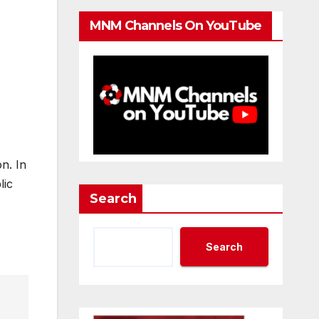
MNM Channels On YouTube
n. In
lic
Search
Search