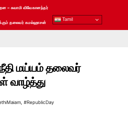
்றன – சுவாமி விவேகானந்தர்
Tamil
ரைக்கும் தலைவர் கமல்ஹாசன்
 நீதி மய்யம் தலைவர்
் வாழ்த்து
ethiMaiam
,
#RepublicDay