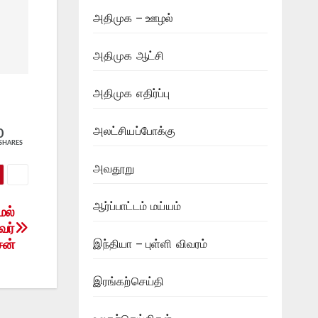
அதிமுக – ஊழல்
அதிமுக ஆட்சி
அதிமுக எதிர்ப்பு
அலட்சியப்போக்கு
0
SHARES
அவதூறு
ஆர்ப்பாட்டம் மய்யம்
மல்
வர்
சன்
இந்தியா – புள்ளி விவரம்
இரங்கற்செய்தி