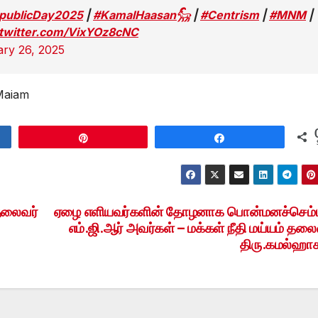
publicDay2025
|
#KamalHaasan𓃵
|
#Centrism
|
#MNM
|
.twitter.com/VixYOz8cNC
ry 26, 2025
Maiam
Pin
Share
 தலைவர்
ஏழை எளியவர்களின் தோழனாக பொன்மனச்செம்
எம்.ஜி.ஆர் அவர்கள் – மக்கள் நீதி மய்யம் தலை
திரு.கமல்ஹா