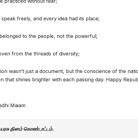
e practiced without fear;
speak freely, and every idea had its place;
belonged to the people, not the powerful;
ven from the threads of diversity;
ion wasn’t just a document, but the conscience of the natio
ion that shines brighter with each passing day. Happy Repub
edhi Maiam
டியரசு தினம் கொண்டாட்டம்.