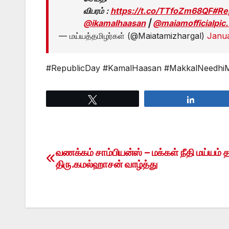
விபரம் :
https://t.co/TTfoZm68QF
#Re
@ikamalhaasan
|
@maiamofficial
pic
— மய்யத்தமிழர்கள் (@Maiatamizhargal)
Janua
#RepublicDay #KamalHaasan #MakkalNeedhi
Tweet
Share
வணக்கம் சாம்பியன்ஸ் – மக்கள் நீதி மய்யம்
Post
திரு.கமல்ஹாசன் வாழ்த்து
navigation