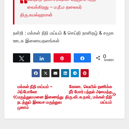
வைக்கிறது – ம.நீ.ம தலைவர்
திரு.கமல்ஹாசன்
நன்றி : மக்கள் நீதி மய்யம் & செய்தி நாளிதழ் & சமூக
ஊடக இணையதளங்கள்
0
Tweet
Share
Pin
Share
SHARES
மக்கள் நீதி மய்யம் –
கோடை வெயில் தணிக்க
Post
அப்போலோ
நீர் மோர் பந்தல் அமைத்த
மருத்துவமனை இணைந்து
திரு.வி.க.நகர், மக்கள் நீதி
navigation
நடத்தும் இலவச மருத்துவ
மய்யம்
முகாம்