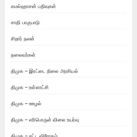
கமல்ஹாசன் பதிவுகள்
சாதி பாகுபாடு
சிறார் நலன்
தலைவர்கள்
திமுக – இரட்டை நிலை அரசியல்
திமுக – உள்ளாட்சி
திமுக – ஊழல்
திமுக – எரிபொருள் விலை உயர்வு
திமுக – சட்ட விரோதம்