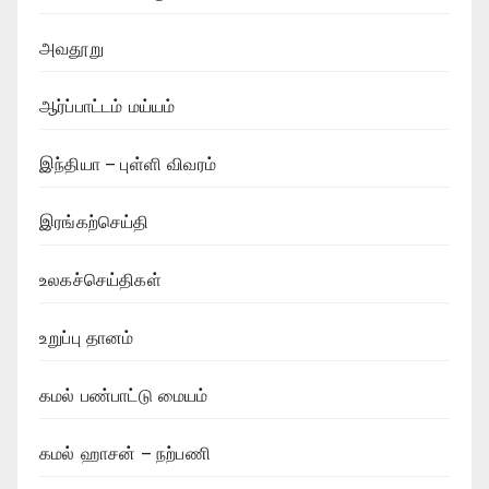
அவதூறு
ஆர்ப்பாட்டம் மய்யம்
இந்தியா – புள்ளி விவரம்
இரங்கற்செய்தி
உலகச்செய்திகள்
உறுப்பு தானம்
கமல் பண்பாட்டு மையம்
கமல் ஹாசன் – நற்பணி