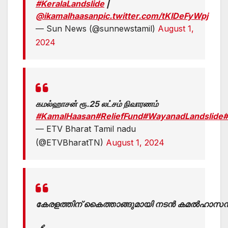
#KeralaLandslide
|
@ikamalhaasan
pic.twitter.com/tKIDeFyWpj
— Sun News (@sunnewstamil)
August 1,
2024
கமல்ஹாசன் ரூ.25 லட்சம் நிவாரணம்
#KamalHaasan
#ReliefFund
#WayanadLandslide
#
— ETV Bharat Tamil nadu
(@ETVBharatTN)
August 1, 2024
കേരളത്തിന് കൈത്താങ്ങുമായി നടൻ കമൽഹാസ