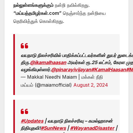
நல்லுள்ளங்களுக்கும்
நன்றி நவில்கிறது.
“மய்யத்தமிழர்கள்.com”
நெஞ்சார்ந்த நன்றியை
தெரிவித்துக் கொள்கிறது.
வயநாடு நிலச்சரிவில் பாதிக்கப்பட்டவர்களின் துயர் துடைக்
திரு.
@ikamalhaasan
அவர்கள் ரூ.25 லட்சம், கேரள முத
வழங்கியுள்ளார்.
@pinarayivijayan
#KamalHaasan
#M
— Makkal Needhi Maiam | மக்கள் நீதி
மய்யம் (@maiamofficial)
August 2, 2024
#Updates
| வயநாடு நிலச்சரிவு – கமல்ஹாசன்
நிதியுதவி!
#SunNews
|
#WayanadDisaster
|