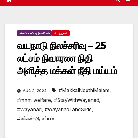
மய்யம் - மய்யநற்பணிகள்
விபத்துகள்
வயநாடு நிலச்சரிவு – 25
லட்சம் நிவாரண நிதி
அளித்த மக்கள் நீதி மய்யம்
#MakkalNeethiMaiam
,
AUG 2, 2024
#mnm welfare
,
#StayWithWayanad
,
#Wayanad
,
#WayanadLandSlide
,
#மக்கள்நீதிமய்யம்