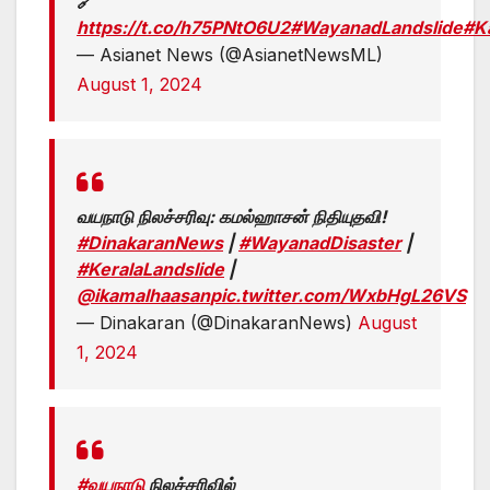
🔗
https://t.co/h75PNtO6U2
#WayanadLandslide
#K
— Asianet News (@AsianetNewsML)
August 1, 2024
வயநாடு நிலச்சரிவு: கமல்ஹாசன் நிதியுதவி!
#DinakaranNews
|
#WayanadDisaster
|
#KeralaLandslide
|
@ikamalhaasan
pic.twitter.com/WxbHgL26VS
— Dinakaran (@DinakaranNews)
August
1, 2024
#வயநாடு
நிலச்சரிவில்