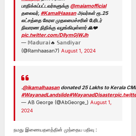
பாதிக்கப்பட்டவர்களுக்கு
@maiamofficial
தலைவர்,
#KamalHaasan
அவர்கள் ரூ.25
லட்சத்தை கேரள முதலமைச்சரின் பேரிடர்
நிவாரண நிதிக்கு வழங்கியுள்ளார் 🙏❤️
pic.twitter.com/DIlymGjWJh
— 𝕄𝕒𝕕𝕦𝕣𝕒𝕚🔥 𝕊𝕒𝕟𝕕𝕚𝕪𝕒𝕣
(@Ramhaasan7)
August 1, 2024
.
@ikamalhaasan
donated 25 Lakhs to Kerala CMD
#WayanadLandslide
#WayanadDisaster
pic.twit
— AB George (@AbGeorge_)
August 1,
2024
நமது இணையதளத்தின் முந்தைய பதிவு :