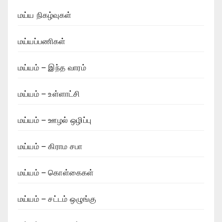
மய்ய நிகழ்வுகள்
மய்யப்பணிகள்
மய்யம் – இந்த வாரம்
மய்யம் – உள்ளாட்சி
மய்யம் – ஊழல் ஒழிப்பு
மய்யம் – கிராம சபா
மய்யம் – கொள்கைகள்
மய்யம் – சட்டம் ஒழுங்கு