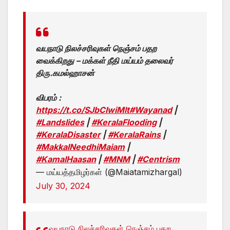
வயநாடு நிலச்சரிவுகள் நெஞ்சம் பதற
வைக்கிறது – மக்கள் நீதி மய்யம் தலைவர்
திரு.கமல்ஹாசன்
விபரம் :
https://t.co/SJbCIwiMlt
#Wayanad
|
#Landslides
|
#KeralaFlooding
|
#KeralaDisaster
|
#KeralaRains
|
#MakkalNeedhiMaiam
|
#KamalHaasan
|
#MNM
|
#Centrism
— மய்யத்தமிழர்கள் (@Maiatamizhargal)
July 30, 2024
வயநாடு நிலச்சரிவுகள் நெஞ்சம் பதற