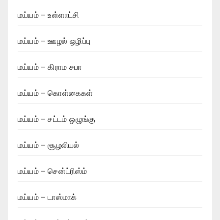
மய்யம் – உள்ளாட்சி
மய்யம் – ஊழல் ஒழிப்பு
மய்யம் – கிராம சபா
மய்யம் – கொள்கைகள்
மய்யம் – சட்டம் ஒழுங்கு
மய்யம் – சூழலியல்
மய்யம் – சென்ட்ரிஸ்ம்
மய்யம் – டாஸ்மாக்