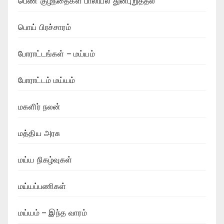
பெண் குழந்தைகள் பாலியல் துன்புறுத்தல்
பொய் பிரச்சாரம்
போராட்டங்கள் – மய்யம்
போராட்டம் மய்யம்
மகளிர் நலன்
மத்திய அரசு
மய்ய நிகழ்வுகள்
மய்யப்பணிகள்
மய்யம் – இந்த வாரம்