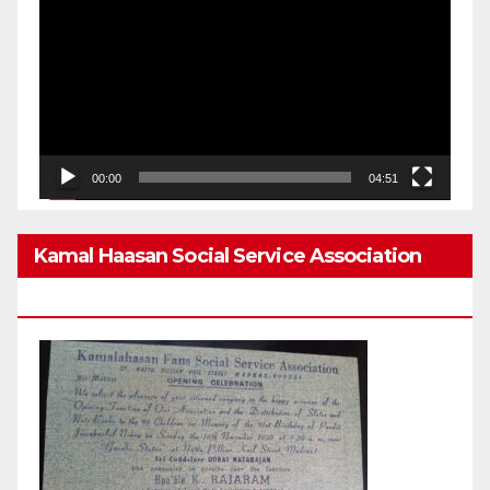
Player
00:00
04:51
Kamal Haasan Social Service Association
From 1980