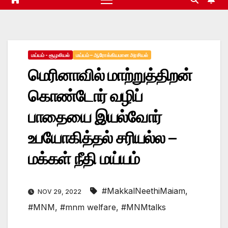
மய்யம் - சூழலியல்
மய்யம் – ஆரோக்கியமான அரசியல்
மெரினாவில் மாற்றுத்திறன்
கொண்டோர் வழிப்
பாதையை இயல்வோர்
உபயோகித்தல் சரியல்ல –
மக்கள் நீதி மய்யம்
#MakkalNeethiMaiam
,
NOV 29, 2022
#MNM
,
#mnm welfare
,
#MNMtalks