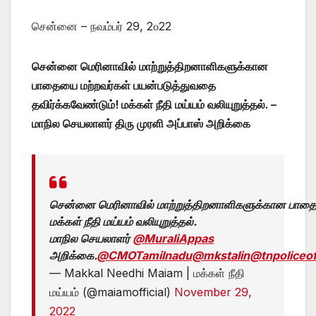
சென்னை – நவம்பர் 29, 2௦22
சென்னை மெரினாவில் மாற்றுத்திறனாளிகளுக்கான
பாதையை மற்றவர்கள் பயன்படுத்துவதை
தவிர்க்கவேண்டும்! மக்கள் நீதி மய்யம் வலியுறுத்தல். –
மாநில செயலாளர் திரு முரளி அப்பாஸ் அறிக்கை
சென்னை மெரினாவில் மாற்றுத்திறனாளிகளுக்கான பாதைய
மக்கள் நீதி மய்யம் வலியுறுத்தல்.
மாநில செயலாளர்
@MuraliAppas
அறிக்கை.
@CMOTamilnadu
@mkstalin
@tnpoliceof
— Makkal Needhi Maiam | மக்கள் நீதி
மய்யம் (@maiamofficial)
November 29,
2022