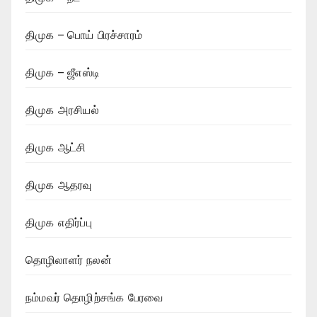
திமுக – பொய் பிரச்சாரம்
திமுக – ஜீஎஸ்டி
திமுக அரசியல்
திமுக ஆட்சி
திமுக ஆதரவு
திமுக எதிர்ப்பு
தொழிலாளர் நலன்
நம்மவர் தொழிற்சங்க பேரவை