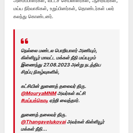
அமைப்பாளர்கள், வட்டச் செயலாளர்கள், ஆசிரியர்கள்,
மய்ய நிர்வாகிகள், உறுப்பினர்கள், தொண்டர்கள் பலர்
கலந்து கொண்டனர்.
நெல்லை மண்டல பொறியாளர் அணியும்,
கிள்ளியூர் மாவட்ட மக்கள் நீதி மய்யமும்
இணைந்து 27.08.2023 அன்று நடத்திய
சிறப்பு நிகழ்வுகளில்,
கட்சியின் துணைத் தலைவர் திரு.
@MouryaMNM
அவர்கள் கட்சி
#மய்யக்கொடி
ஏற்றி வைத்தார்.
துணைத் தலைவர் திரு.
@Thangavelukovai
அவர்கள் கிள்ளியூர்
மக்கள் நீதி…