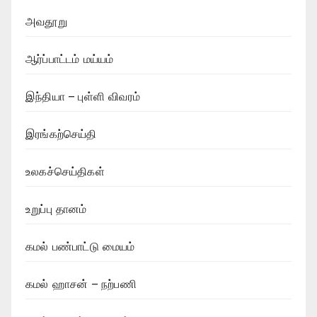
அவதூறு
ஆர்ப்பாட்டம் மய்யம்
இந்தியா – புள்ளி விவரம்
இரங்கற்செய்தி
உலகச்செய்திகள்
உறுப்பு தானம்
கமல் பண்பாட்டு மையம்
கமல் ஹாசன் – நற்பணி