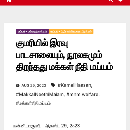
மய்யம் - மய்யநற்பணிகள்
மய்யம் – ஆரோக்கியமான அரசியல்
குமரியில் இரவு
பாடசாலையும், நூலகமும்
திறந்தது மக்கள் நீதி மய்யம்
#KamalHaasan
,
AUG 29, 2023
#MakkalNeethiMaiam
,
#mnm welfare
,
#மக்கள்நீதிமய்யம்
கன்னியாகுமரி : ஆகஸ்ட் 29, 2௦23