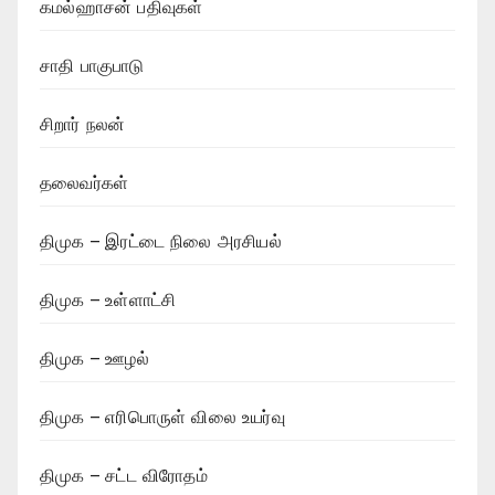
கமல்ஹாசன் பதிவுகள்
சாதி பாகுபாடு
சிறார் நலன்
தலைவர்கள்
திமுக – இரட்டை நிலை அரசியல்
திமுக – உள்ளாட்சி
திமுக – ஊழல்
திமுக – எரிபொருள் விலை உயர்வு
திமுக – சட்ட விரோதம்