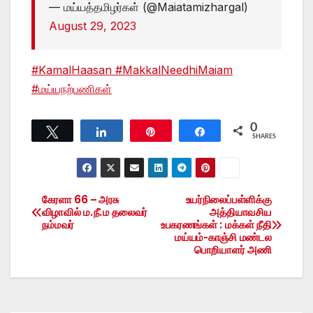
— மய்யத்தமிழர்கள் (@Maiatamizhargal)
August 29, 2023
#KamalHaasan
#MakkalNeedhiMaiam
#மய்யநற்பணிகள்
0
Tweet
Share
Pin
Share
SHARES
கேரளா 66 – அரசு
உயர்நிலைப்பள்ளிக்கு
Post
விழாவில் ம.நீ.ம தலைவர்
அத்தியாவசிய
நம்மவர்
உபகரணங்கள் : மக்கள் நீதி
navigation
மய்யம்-காஞ்சி மண்டல
பொறியாளர் அணி