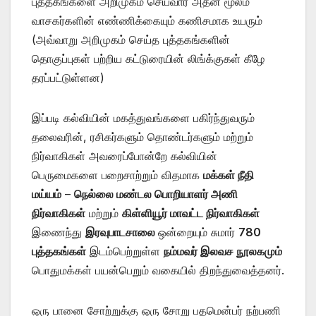
புத்தகங்களை அறிமுகம் செய்வார் அதன் மூலம்
வாசகர்களின் எண்ணிக்கையும் கணிசமாக உயரும்
(அவ்வாறு அறிமுகம் செய்த புத்தகங்களின்
தொகுப்புகள் பற்றிய கட்டுரையின் லிங்க்குகள் கீழே
தரப்பட்டுள்ளன)
இப்படி கல்வியின் மகத்துவங்களை பகிர்ந்துவரும்
தலைவரின், ரசிகர்களும் தொண்டர்களும் மற்றும்
நிர்வாகிகள் அவரைப்போன்றே கல்வியின்
பெருமைகளை பறைசாற்றும் விதமாக
மக்கள் நீதி
மய்யம்
–
நெல்லை மண்டல பொறியாளர் அணி
நிர்வாகிகள்
மற்றும்
கிள்ளியூர் மாவட்ட நிர்வாகிகள்
இணைந்து
இரவுபாடசாலை
ஒன்றையும் சுமார்
780
புத்தகங்கள்
இடம்பெற்றுள்ள
நம்மவர் இலவச நூலகமும்
பொதுமக்கள் பயன்பெறும் வகையில் திறந்துவைத்தனர்.
ஒரு பானை சோற்றுக்கு ஒரு சோறு பதமென்பர் நற்பணி