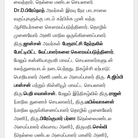
வைத்தார். நெல்லை மண்டல செயலாளர்
Dr.D.பிரேம்நாத்
அவர்கள் இரவு நேர பாடசாலை
வகுப்புகளுக்கு பாடம் கற்பிக்க முன் வந்த
ஆசிரியர்களை கௌரவப்படுத்தினார். தொழில்
முனைவோர் அணி மாநில ஒருங்கிணைப்பாளர்
திரு.
ஜான்சன்
அவர்கள்
பேரூராட்சி தேர்தலில்
போட்டியிட்ட
வேட்பாளர்களை கௌரவப்படுத்தினார்
.
மேலும் கன்னியாகுமரி மாவட்ட செயலாளர்களுடன்
கலந்துரையாடல் நடைபெற்றது. நிகழ்ச்சி ஏற்பாடு:
பொறியாளர் அணி மண்டல அமைப்பாளர் திரு.
A.ஜிம்மி
பான்சன்
மற்றும் கிள்ளியூர் மாவட்ட செயலாளர்
திரு.
பெறி எவான்சன்
. மேலும் இந்நிகழ்வில் திரு.
ராஜன்
(மாநில துணைச் செயலாளர்), திரு.
மயில்வாகனன்
(மாநில ஒருங்கிணைப்பாளர் தொழில் முனைவோர்
அணி), திரு.
பிரேம்குமார் பர்னா
(நெல்லைமண்டல
அமைப்பாளர் விவசாய அணி), திருமதி.
செல்வி
(நெல்லை மண்டல அமைப்பாளர் மகளிர் அணி),