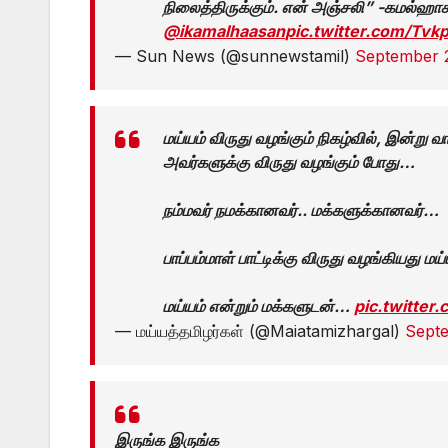
நிலைத்திருக்கும். என் அஞ்சலி” -கமல்ஹா
@ikamalhaasan
pic.twitter.com/Tv
— Sun News (@sunnewstamil)
September 
மய்யம் விருது வழங்கும் நிகழ்வில், இன்று வ
அவர்களுக்கு விருது வழங்கும் போது…
நம்மவர் நமக்கானவர்.. மக்களுக்கானவர்…
பாப்பம்மாள் பாட்டிக்கு விருது வழங்கியது ம
மய்யம் என்றும் மக்களுடன்…
pic.twitte
— மய்யத்தமிழர்கள் (@Maiatamizhargal)
Sept
இருங்க இருங்க