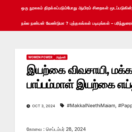
ஒரு நூலகம் திறக்கப்படும்போது ஆயிரம் சிறைகள் மூடப்படுகின
நல்ல நண்பன் வேண்டுமா ? புத்தகங்கள் படியுங்கள் – பரிந்து
WOMEN POWER
அஞ்சலி
இயற்கை விவசாயி, மக்க
பாப்பம்மாள் இயற்கை எய்
#MakkalNeethiMaiam
,
#Pap
OCT 3, 2024
கோவை : செப்டம்பர் 28, 2024