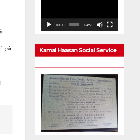
Player
00:00
04:51
்
ட்டின்
Kamal Haasan Social Service
Association From 1980
ி