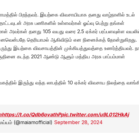
ாமத்தில் பிறந்தவர். இயற்கை விவசாயியாக தனது வாழ்நாளில் உடல்
ொட்டவுடன் அரசு பணிகளில் உள்ளவர்கள் ஓய்வு பெற்று தங்கள்
ம்மாள் அவர்கள் தனது 105 வயது வரை 2.5 ஏக்கர் பரப்பளவுள்ள வயலில
 என்னவென்பதே தெரியாமல் ஆகிவிடும் என நினைக்கத் தோன்றுகிறது.
இருந்து இயற்கை விவசாயத்தின் முக்கியத்துவத்தை உணர்த்தியவர். நா
விருதினை கடந்த 2021 ஆண்டு ஆளும் மத்திய அரசு பாப்பம்மாள்
த்தில் இருந்து வந்த லாபத்தில் 10 ஏக்கர் விவசாய நிலத்தை வாங்க
m
https://t.co/Qdb6ovathP
pic.twitter.com/u9L012HkAj
மய்யம் (@maiamofficial)
September 28, 2024