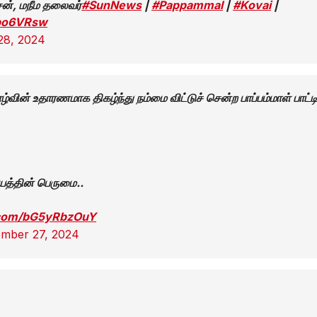
சன், மநீம தலைவர்
#SunNews
|
#Pappammal
|
#Kovai
|
kpo6VRsw
28, 2024
ாழ்வின் உதாரணமாக திகழ்ந்து நம்மை விட்டுச் சென்ற பாப்பம்மாள் பாட்ட
ய்யத்தின் பெருமை..
r.com/bG5yRbzOuY
ember 27, 2024