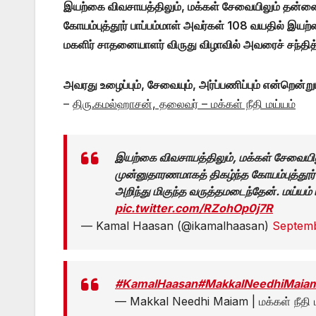
இயற்கை விவசாயத்திலும், மக்கள் சேவையிலும் தன்னை 
கோயம்புத்தூர் பாப்பம்மாள் அவர்கள் 108 வயதில் இயற்க
மகளிர் சாதனையாளர் விருது விழாவில் அவரைச் சந்தித
அவரது உழைப்பும், சேவையும், அர்ப்பணிப்பும் என்றென்று
–
திரு.கமல்ஹாசன், தலைவர் – மக்கள் நீதி மய்யம்
இயற்கை விவசாயத்திலும், மக்கள் சேவையிலு
முன்னுதாரணமாகத் திகழ்ந்த கோயம்புத்தூர்
அறிந்து மிகுந்த வருத்தமடைந்தேன். மய்யம
pic.twitter.com/RZohOp0j7R
— Kamal Haasan (@ikamalhaasan)
Septemb
#KamalHaasan
#MakkalNeedhiMaia
— Makkal Needhi Maiam | மக்கள் நீதி 