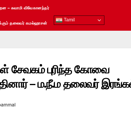
்றன – சுவாமி விவேகானந்தர்
Tamil
ரைக்கும் தலைவர் கமல்ஹாசன்
ள் சேவகம் புரிந்த கோவை
தினார் – ம.நீ.ம தலைவர் இரங்க
pammal