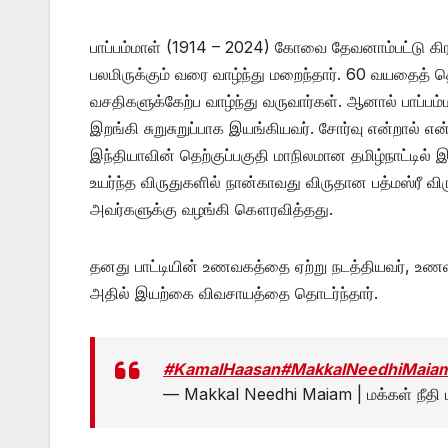
பாப்பம்மாள் (1914 – 2024) கோவை தேவனாம்பட்டு கிர
பலமிருக்கும் வரை வாழ்ந்து மறைந்தார். 60 வயதைத் த
வசதிகளுக்கேற்ப வாழ்ந்து வருவார்கள். ஆனால் பாப்ப
இறங்கி சுறுசுறுப்பாக இயங்கியவர். சோர்வு என்றால்
இந்தியாவின் தெற்குப்பகுதி மாநிலமான தமிழ்நாட்டில் 
உயர்ந்த விருதுகளில் நான்காவது விருதான பத்மஸ்ரீ 
அவர்களுக்கு வழங்கி கௌரவித்தது.
தனது பாட்டியின் உணவகத்தை ஏற்று நடத்தியவர், உணவக
அதில் இயற்கை விவசாயத்தை தொடர்ந்தார்.
#KamalHaasan
#MakkalNeedhiMaia
— Makkal Needhi Maiam | மக்கள் நீதி 