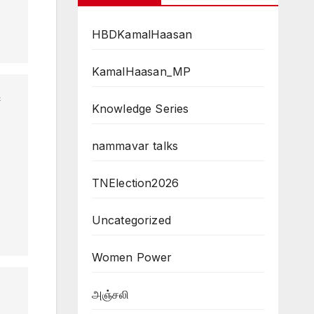
HBDKamalHaasan
KamalHaasan_MP
ி
Knowledge Series
nammavar talks
TNElection2026
Uncategorized
Women Power
அஞ்சலி