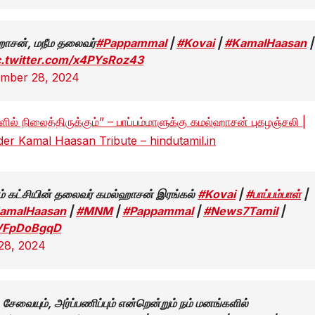
ஹாசன், மநீம தலைவர்
#Pappammal
|
#Kovai
|
#KamalHaasan
|
c.twitter.com/x4PYsRoz43
mber 28, 2024
ில் நிலைத்திருக்கும்” – பாப்பம்மாளுக்கு கமல்ஹாசன் புகழஞ்சலி |
 Kamal Haasan Tribute – hindutamil.in
ய்யம் கட்சியின் தலைவர் கமல்ஹாசன் இரங்கல்
#Kovai
|
#பாப்பம்பாள்
|
amalHaasan
|
#MNM
|
#Pappammal
|
#News7Tamil
|
/gVFpDoBgqD
28, 2024
், சேவையும், அர்ப்பணிப்பும் என்றென்றும் நம் மனங்களில்