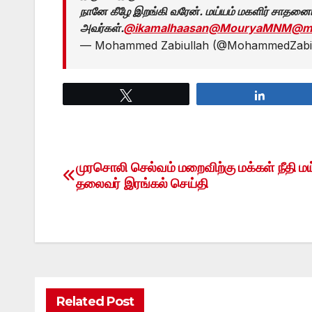
நானே கீழே இறங்கி வரேன். மய்யம் மகளிர் சாதனையாள
அவர்கள்.
@ikamalhaasan
@MouryaMNM
@ma
— Mohammed Zabiullah (@MohammedZa
Tweet
Share
முரசொலி செல்வம் மறைவிற்கு மக்கள் நீதி மய
Post
தலைவர் இரங்கல் செய்தி
navigation
Related Post