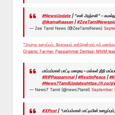
#NewsUpdate
| "என் அஞ்சலி" – கமல்
@ikamalhaasan
|
#ZeeTamilNews
pi
— Zee Tamil News (@ZeeTamilNews)
Septe
“அவரது உழைப்பும், சேவையும் என்றென்றும் நம் மனங்கள
Organic Farmer Pappammal Demise: MNM leader
பாப்பம்மாள் பாட்டி மறைவு – மக்கள் நீதி ம
#RIPPappammal
|
#RestInPeace
|
#K
#News7TamilUpdates
https://t.co
— News7 Tamil (@news7tamil)
September 
#XPost
| “பாப்பம்மாள் பாட்டியின் உழைப்பும