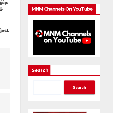
ழ்ந்த
MNM Channels On YouTube
ம்
ஞ்சலி
.
Search
Search