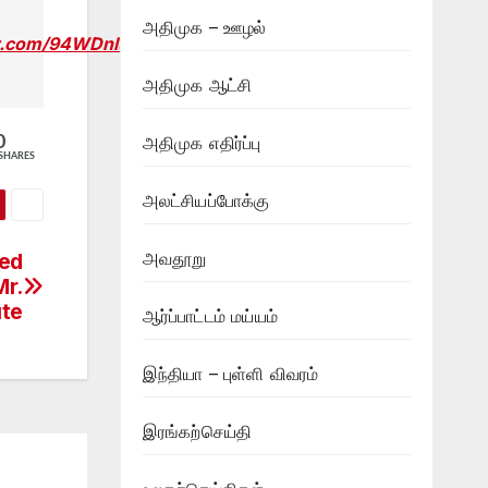
அதிமுக – ஊழல்
er.com/94WDnlu3Q9
அதிமுக ஆட்சி
அதிமுக எதிர்ப்பு
0
SHARES
அலட்சியப்போக்கு
அவதூறு
sed
Mr.
ute
ஆர்ப்பாட்டம் மய்யம்
இந்தியா – புள்ளி விவரம்
இரங்கற்செய்தி