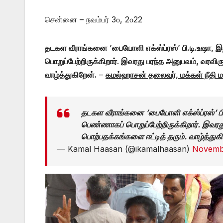
சென்னை – நவம்பர் 3௦, 2௦22
தடகள வீராங்கனை ’பையோளி எக்ஸ்ப்ரஸ்’ பி.டி.உஷா,
பொறுப்பேற்றிருக்கிறார். இவரது பரந்த அனுபவம், வரவிருக
வாழ்த்துகிறேன்.
–
கமல்ஹாசன் தலைவர், மக்கள் நீதி ம
தடகள வீராங்கனை ’பையோளி எக்ஸ்ப்ரஸ்’ ப
பெண்ணாகப் பொறுப்பேற்றிருக்கிறார். இவரது 
பொற்பதக்கங்களை ஈட்டித் தரும். வாழ்த்துக
— Kamal Haasan (@ikamalhaasan)
Novemb