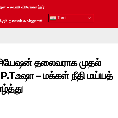
்றன – சுவாமி விவேகானந்தர்
Tamil
ரைக்கும் தலைவர் கமல்ஹாசன்
ோசியேஷன் தலைவராக முதல்
T.உஷா – மக்கள் நீதி மய்யத்
்த்து