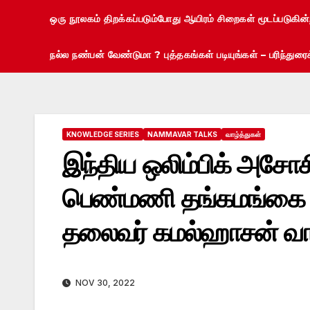
ஒரு நூலகம் திறக்கப்படும்போது ஆயிரம் சிறைகள் மூடப்படுகின
நல்ல நண்பன் வேண்டுமா ? புத்தகங்கள் படியுங்கள் – பரிந்து
KNOWLEDGE SERIES
NAMMAVAR TALKS
வாழ்த்துகள்
இந்திய ஒலிம்பிக் அச
பெண்மணி தங்கமங்கை P.
தலைவர் கமல்ஹாசன் வாழ
NOV 30, 2022