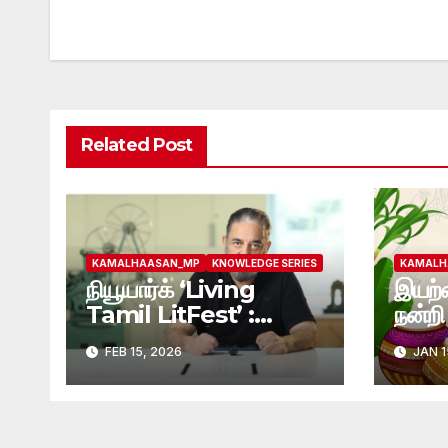
navigation
Related Post
KAMALHAASAN_MP
KNOWLEDGE SERIES
KAMALH
நியூயார்க் ‘Living
இயற்க
Tamil LitFest’ :
நன்றி 
விஷ்ணுபுரம் இலக்கிய
இந்நன
FEB 15, 2026
JAN 1
வட்டத்திற்கு கமல் ஹாசன்
தலைவ
வாழ்த்து !
MP