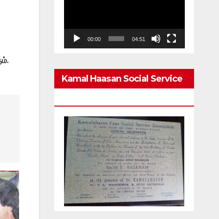
Player
00:00
04:51
ம்.
Kamal Haasan Social Service
Association From 1980