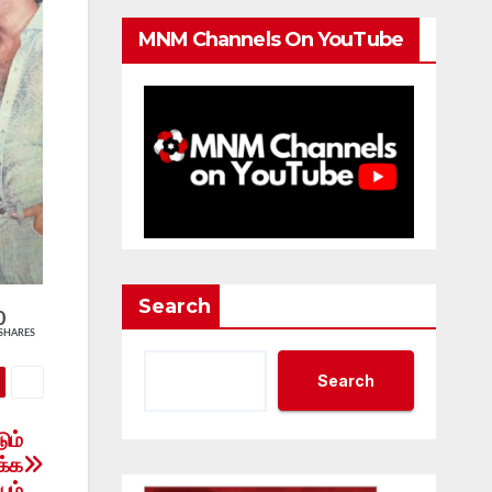
MNM Channels On YouTube
Search
0
SHARES
Search
ும்
க்க
யம்