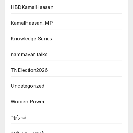
HBDKamalHaasan
KamalHaasan_MP
Knowledge Series
nammavar talks
TNElection2026
Uncategorized
Women Power
அஞ்சலி