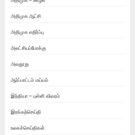
அதிமுக – ஊழல்
அதிமுக ஆட்சி
அதிமுக எதிர்ப்பு
அலட்சியப்போக்கு
அவதூறு
ஆர்ப்பாட்டம் மய்யம்
இந்தியா – புள்ளி விவரம்
இரங்கற்செய்தி
உலகச்செய்திகள்