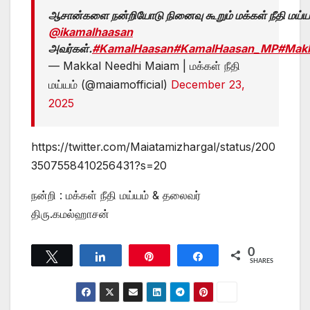
ஆசான்களை நன்றியோடு நினைவு கூறும் மக்கள் நீதி மய்
@ikamalhaasan
அவர்கள்.
#KamalHaasan
#KamalHaasan_MP
#Mak
— Makkal Needhi Maiam | மக்கள் நீதி
மய்யம் (@maiamofficial)
December 23,
2025
https://twitter.com/Maiatamizhargal/status/200
3507558410256431?s=20
நன்றி : மக்கள் நீதி மய்யம் & தலைவர்
திரு.கமல்ஹாசன்
0
Tweet
Share
Pin
Share
SHARES