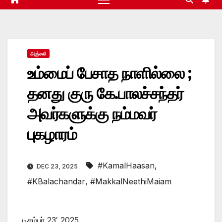
அஞ்சலி
உம்மைப் பேசாத நாளில்லை ;
தனது குரு கே.பாலச்சந்தர்
அவர்களுக்கு நம்மவர்
புகழாரம்
#KamalHaasan
,
DEC 23, 2025
#KBalachandar
,
#MakkalNeethiMaiam
டிசம்பர் 23′ 2025